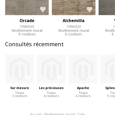
Orcade
Alchemilla
70980343
70960220
7
Revêtement mural
Revêtement mural
Revêt
9 couleurs
6 couleurs
6
Consultés récemment
Sur mesure
Les précieuses
Apache
Splen
Tissus
Tissus
Tissus
Tis
3 couleurs
4 couleurs
4 couleurs
5 cou
Accueil
›
Revêtement mural
›
Salix