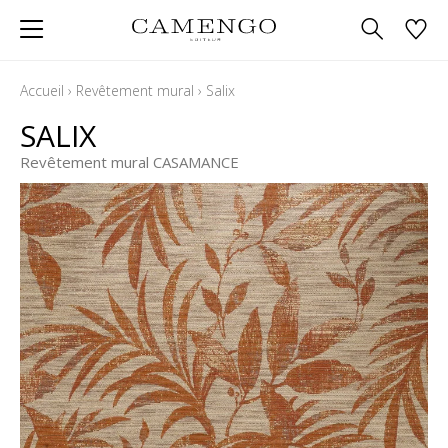
Accueil
›
Revêtement mural
›
Salix
SALIX
Revêtement mural CASAMANCE