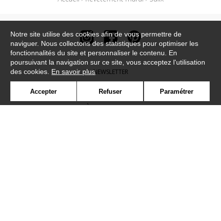
Notre site utilise des cookies afin de vous permettre de
naviguer. Nous collectons des statistiques pour optimiser les
fonctionnalités du site et personnaliser le contenu. En
poursuivant la navigation sur ce site, vous acceptez l'utilisation
des cookies.
En savoir plus
NEWSLETTER
CONTACT
Accepter
Refuser
Paramétrer
OÙ NOUS TROUVER ?
CONTRACT
GLOSSAIRE
SYMBOLE
PRESSE
COOKIES
REJOIGNEZ-NOUS !