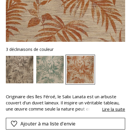
3 déclinaisons de couleur
Originaire des îles Féroé, le Salix Lanata est un arbuste
couvert d’un duvet laineux. Il inspire un véritable tableau,
une œuvre comme seule la nature peut en créer. Sur les
Lire la suite
murs, un dessin majestueux prend vie. Un feuillage
gracieux déploie ses folioles. Le végétal se révèle dans le
Ajouter à ma liste d'envie
volume aléatoire de la matière et la douceur des teintes