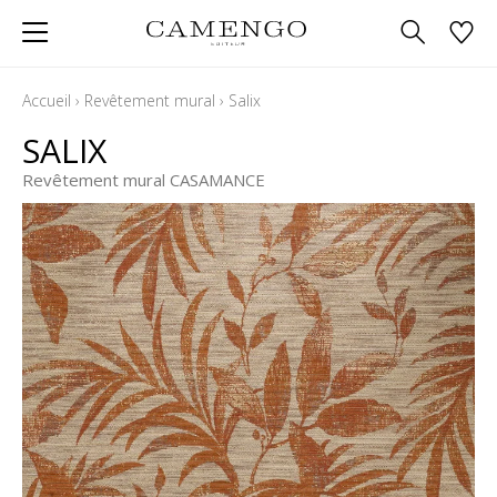
Accueil
›
Revêtement mural
›
Salix
SALIX
Revêtement mural CASAMANCE