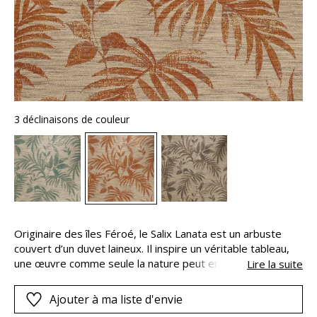
3 déclinaisons de couleur
Originaire des îles Féroé, le Salix Lanata est un arbuste
couvert d’un duvet laineux. Il inspire un véritable tableau,
une œuvre comme seule la nature peut en créer. Sur les
Lire la suite
murs, un dessin majestueux prend vie. Un feuillage
gracieux déploie ses folioles. Le végétal se révèle dans le
Ajouter à ma liste d'envie
volume aléatoire de la matière et la douceur des teintes