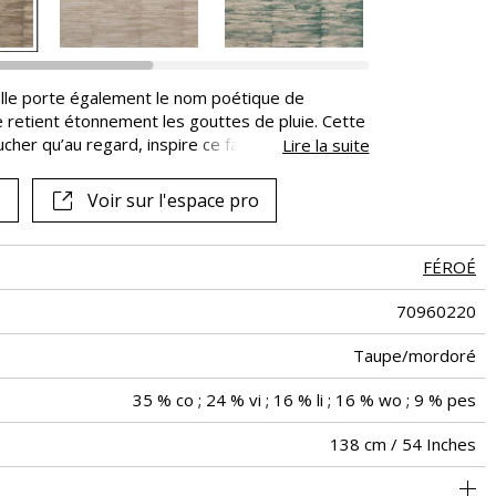
lle porte également le nom poétique de
 retient étonnement les gouttes de pluie. Cette
cher qu’au regard, inspire ce faux-uni. En trame,
Lire la suite
dule dans des épaisseurs aléatoires, évoquant la
 comme la plante épouse les sols, ALCHEMILLA
Voir sur l'espace pro
e sensation de douceur qui se poursuit jusque
FÉROÉ
70960220
Taupe/mordoré
35 % co ; 24 % vi ; 16 % li ; 16 % wo ; 9 % pes
138 cm / 54 Inches
Dessin abstrait tissé en laine et lin sur intissé
Encollage du mur
Vendu au mètre
Epongeable
Belgique
B-s1, d0
Pelable
Class A
520
A+