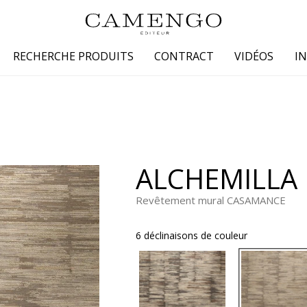
RECHERCHE PRODUITS
CONTRACT
VIDÉOS
I
s
Famille
Couleur
 coton
Dessins
Beige
laine
Faux unis / texture
Blanc
ALCHEMILLA
lin
Petits motifs
Bleu
 soie
Unis
Gris
Revêtement mural CASAMANCE
Jaune
6 déclinaisons de couleur
tion fourrure
Marron
Multicoule
Noir
ter
Orange