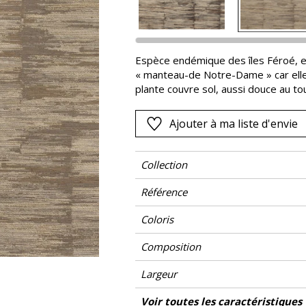
Rose
as
Rouge
s
Vert
Espèce endémique des îles Féroé, e
« manteau-de Notre-Dame » car elle
Violet
plante couvre sol, aussi douce au tou
un fil mélangé de laine et de lin on
protection d’un tapis végétal. Tout
Ajouter à ma liste d'envie
se fond sur les murs, propageant un
dans la gamme de teintes.
Collection
Référence
Coloris
Composition
Largeur
Hauteur
Poids g/m²
Description produit
Entretien
Pose colle
Dépose
Norme COV
ASTME84
Norme euroclass
Pays d'origine
Voir toutes les caractéristiques