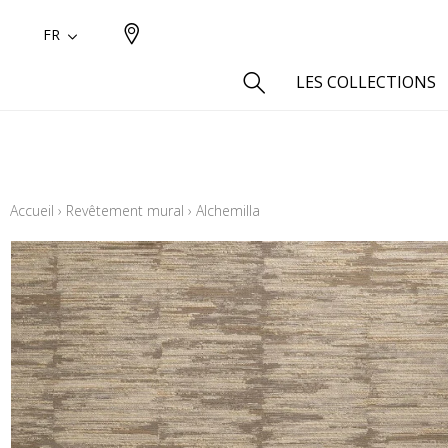
FR
LES COLLECTIONS
Type
Aspect
Accueil
›
Revêtement mural
›
Alchemilla
Aspect 
Aspect 
Aspect
Coton
Inspira
Laine
Lin
Polyes