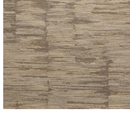
Satin
Taffet
Velour