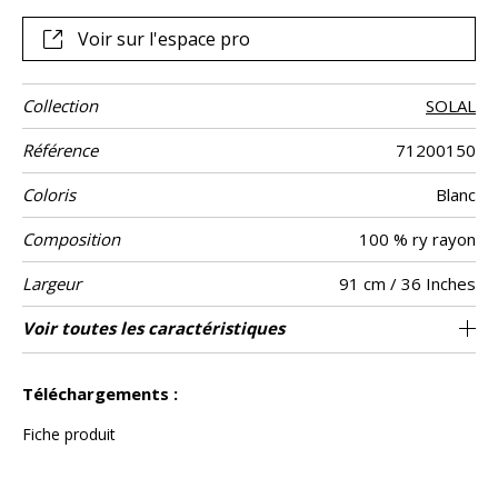
une dimension tactile et visuelle vers le plus beau des
voyages.
Voir sur l'espace pro
Collection
SOLAL
Référence
71200150
Coloris
Blanc
Composition
100 % ry rayon
Largeur
91 cm / 36 Inches
Hauteur
Poids g/m²
Description
Entretien
Pose colle
Dépose
Norme COV
ASTME84
Norme
Pays d'origine
Voir toutes les caractéristiques
Rayonne sur intissé
Encollage du mur
Vendu au mètre
Arrachage à sec
Corée du sud
Epongeable
B s1 d0
Class A
370
A+
produit
euroclass
Voir moins de caractéristiques
Téléchargements :
Fiche produit