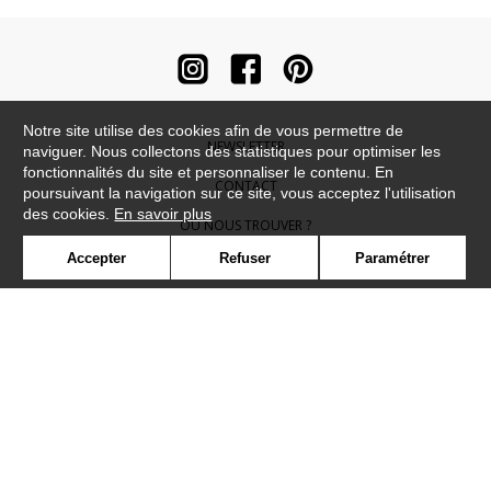
Notre site utilise des cookies afin de vous permettre de
NEWSLETTER
naviguer. Nous collectons des statistiques pour optimiser les
fonctionnalités du site et personnaliser le contenu. En
CONTACT
poursuivant la navigation sur ce site, vous acceptez l'utilisation
des cookies.
En savoir plus
OÙ NOUS TROUVER ?
Accepter
Refuser
Paramétrer
CONTRACT
GLOSSAIRE
SYMBOLE
PRESSE
COOKIES
REJOIGNEZ-NOUS !