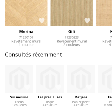
Merina
Gili
71250101
71230223
7
Revêtement mural
Revêtement mural
Revêt
1 couleur
2 couleurs
4
Consultés récemment
Sur mesure
Les précieuses
Matjara
Fa
Tissus
Tissus
Papier peint
Tis
3 couleurs
4 couleurs
4 couleurs
6 cou