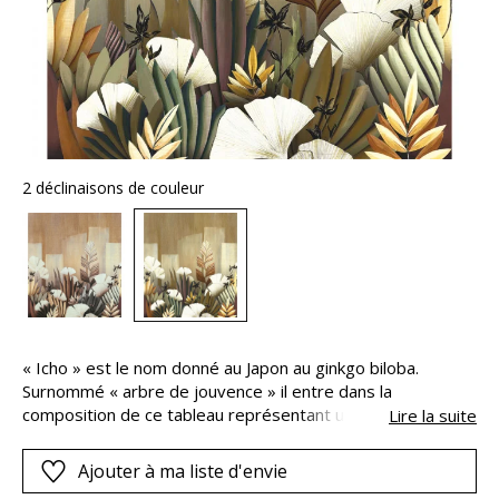
2 déclinaisons de couleur
« Icho » est le nom donné au Japon au ginkgo biloba.
Surnommé « arbre de jouvence » il entre dans la
composition de ce tableau représentant un jardin
Lire la suite
imaginaire. De superbes nuances se perçoivent entre les
essences végétales, révélées par un fil de trame aéré
Ajouter à ma liste d'envie
contrastant avec la verticalité du dessin. Ce panoramique