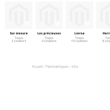
Sur mesure
Les précieuses
Lierna
Heri
Tissus
Tissus
Tissus
Tis
3 couleurs
4 couleurs
10 couleurs
8 cou
Accueil
›
Panoramiques
›
Icho