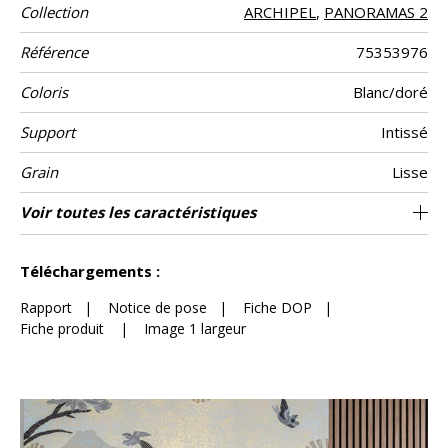
Collection
ARCHIPEL
,
PANORAMAS 2
Référence
75353976
Coloris
Blanc/doré
Support
Intissé
Grain
Lisse
Largeur d'un
Hauteur
Largeur Totale
Raccord
Nombre de lés
Poids g/m²
Entretien
Pose colle
Dépose
Norme COV
ASTME84
Norme
Pays d'origine
Voir toutes les caractéristiques
300 cm / 118 inches
70 cm / 28 inches
Encollage du mur
Arrachage à sec
Raccord droit
Pays-bas
Lavable
B s1 d0
210 cm
Class A
150
A+
3
Lé
euroclass
Voir moins de caractéristiques
Téléchargements :
Rapport
|
Notice de pose
|
Fiche DOP
|
Fiche produit
|
Image 1 largeur