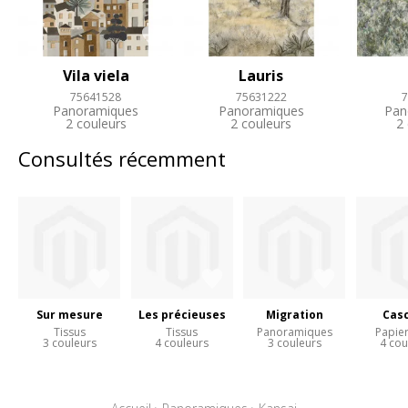
Vila viela
Lauris
75641528
75631222
7
Panoramiques
Panoramiques
Pan
2 couleurs
2 couleurs
2
Consultés récemment
Sur mesure
Les précieuses
Migration
Cas
Tissus
Tissus
Panoramiques
Papier
3 couleurs
4 couleurs
3 couleurs
4 cou