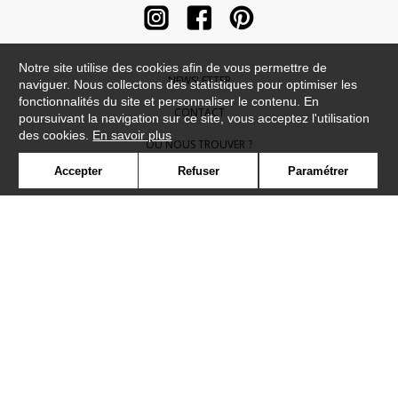
Notre site utilise des cookies afin de vous permettre de
NEWSLETTER
naviguer. Nous collectons des statistiques pour optimiser les
fonctionnalités du site et personnaliser le contenu. En
CONTACT
poursuivant la navigation sur ce site, vous acceptez l'utilisation
des cookies.
En savoir plus
OÙ NOUS TROUVER ?
Accepter
Refuser
Paramétrer
CONTRACT
GLOSSAIRE
SYMBOLE
PRESSE
COOKIES
REJOIGNEZ-NOUS !