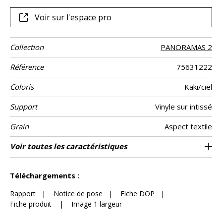
Voir sur l'espace pro
Collection
PANORAMAS 2
Référence
75631222
Coloris
Kaki/ciel
Support
Vinyle sur intissé
Grain
Aspect textile
Largeur d'un
Hauteur
Largeur Totale
Raccord
Nombre de lés
Poids g/m²
Entretien
Pose colle
Dépose
Norme COV
ASTME84
Norme
Pays d'origine
Voir toutes les caractéristiques
300 cm / 118 inches
68 cm / 27 inches
Encollage du mur
Arrachage à sec
Raccord droit
Lessivable
B s2 d0
204 cm
Class A
Italie
330
A+
3
Lé
euroclass
Voir moins de caractéristiques
Téléchargements :
Rapport
|
Notice de pose
|
Fiche DOP
|
Fiche produit
|
Image 1 largeur