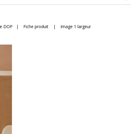
he DOP
|
Fiche produit
|
Image 1 largeur