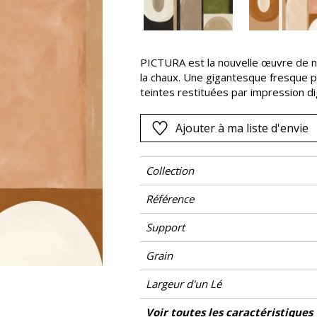
Rose
as
Rouge
s
Vert
PICTURA est la nouvelle œuvre de no
la chaux. Une gigantesque fresque p
Violet
teintes restituées par impression dig
mordoré dans les deux versions pr
Ajouter à ma liste d'envie
Collection
Référence
Support
Grain
Largeur d'un Lé
Hauteur
Largeur Totale
Raccord
Nombre de lés
Poids g/m²
Entretien
Pose colle
Dépose
Norme COV
ASTME84
Norme euroclass
Pays d'origine
Voir toutes les caractéristiques