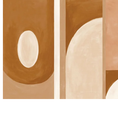
Satin
Taffet
Velour