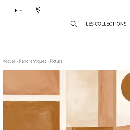
FR
LES COLLECTIONS
Type
Aspect
Accueil
›
Panoramiques
›
Pictura
Aspect 
Aspect 
Aspect
Coton
Inspira
Laine
Lin
Polyes