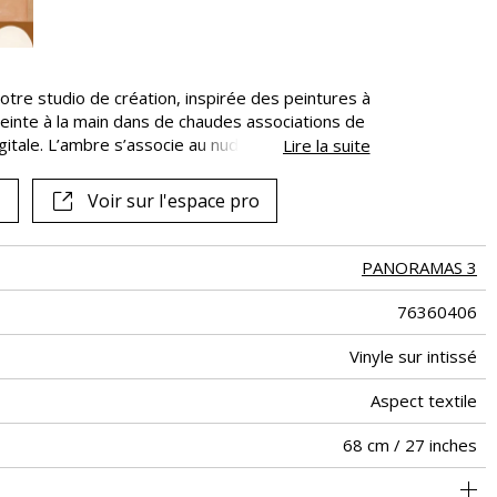
tre studio de création, inspirée des peintures à
einte à la main dans de chaudes associations de
itale. L’ambre s’associe au nude et l’olive au
Lire la suite
oposées
Voir sur l'espace pro
PANORAMAS 3
76360406
Vinyle sur intissé
Aspect textile
68 cm / 27 inches
300 cm / 118 inches
Encollage du mur
Arrachage à sec
Raccord droit
Lessivable
B s2 d0
272 cm
Class A
Italie
330
A+
4