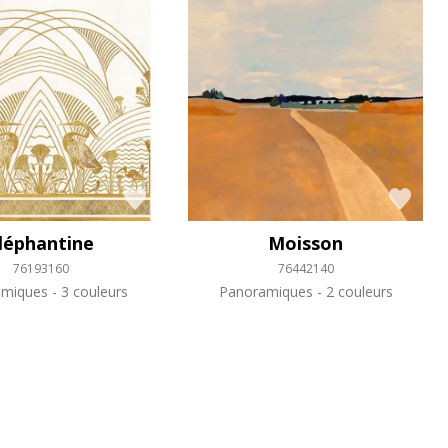
léphantine
Moisson
76193160
76442140
amiques
3 couleurs
Panoramiques
2 couleurs