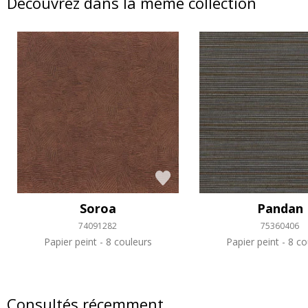
Découvrez dans la même collection
Soroa
Pandan
74091282
75360406
Papier peint
8 couleurs
Papier peint
8 co
Consultés récemment