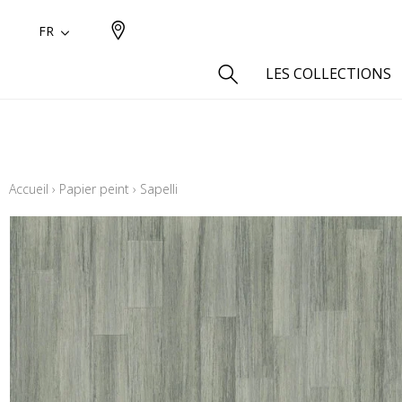
FR
LES COLLECTIONS
Type
Aspect
Accueil
›
Papier peint
›
Sapelli
Aspect 
Aspect 
Aspect
Coton
Inspira
Laine
Lin
Polyes