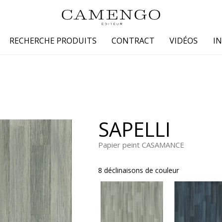
RECHERCHE PRODUITS
CONTRACT
VIDÉOS
I
s
Famille
Couleur
 coton
Dessins
Beige
laine
Faux unis / texture
Blanc
SAPELLI
lin
Petits motifs
Bleu
 soie
Unis
Gris
Papier peint CASAMANCE
Jaune
8 déclinaisons de couleur
tion fourrure
Marron
Multicoule
Noir
ter
Orange