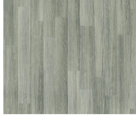
Satin
Taffet
Velour