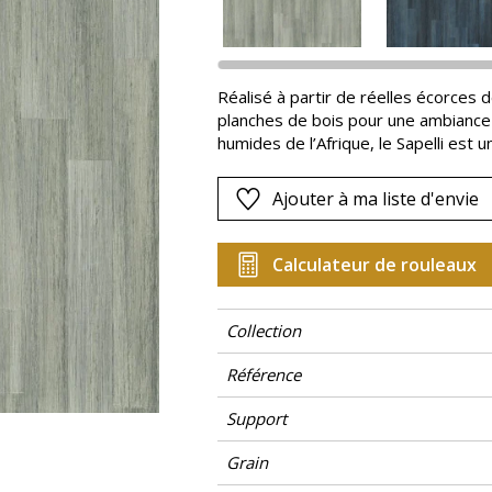
Rose
as
Rouge
s
Vert
Réalisé à partir de réelles écorces de
planches de bois pour une ambiance 
Violet
humides de l’Afrique, le Sapelli est
profondes.
Ajouter à ma liste d'envie
Calculateur de rouleaux
Collection
Référence
Support
Grain