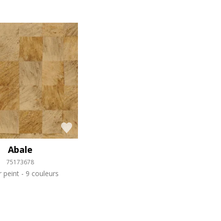
Abale
75173678
r peint
9 couleurs