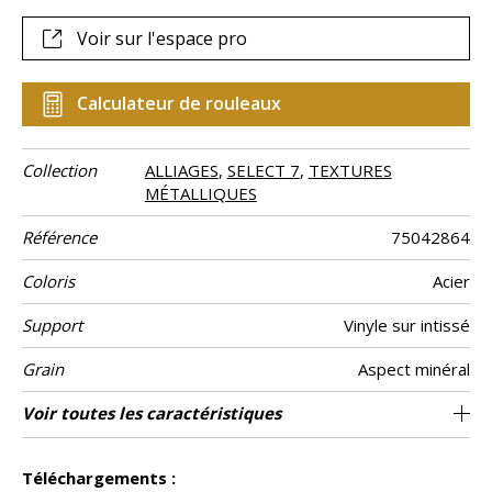
Voir sur l'espace pro
Calculateur de rouleaux
Collection
ALLIAGES
,
SELECT 7
,
TEXTURES
MÉTALLIQUES
Référence
75042864
Coloris
Acier
Support
Vinyle sur intissé
Grain
Aspect minéral
Largeur d’un
Longueur
Raccord
Rapport
Poids g/m²
Performance
Description
Entretien
Pose colle
Dépose
Norme COV
ASTME84
Norme
Pays d'origine
Voir toutes les caractéristiques
Vendu au rouleau de 10.05m / 11 yards
64cm / 25 pouces
70 cm / 28 inches
Encollage du mur
Arrachage à sec
Raccord libre
Lessivable
Mosaïque
aw - 0.15
B s2 d0
Class A
Italie
400
A+
rouleau
Vertical
Accoustique
produit
euroclass
Voir moins de caractéristiques
Téléchargements :