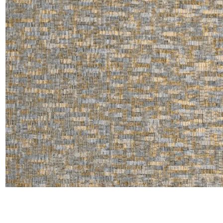
Satin
Taffet
Velour