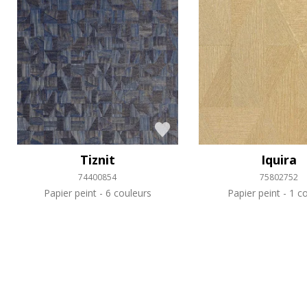
Tiznit
Iquira
74400854
75802752
Papier peint
6 couleurs
Papier peint
1 co