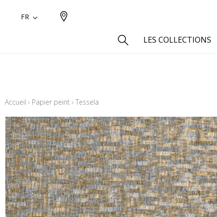
FR
LES COLLECTIONS
Type
Aspect
Accueil
›
Papier peint
›
Tessela
Aspect 
Aspect 
Aspect
Coton
Inspira
Laine
Lin
Polyes