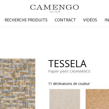
RECHERCHE PRODUITS
CONTRACT
VIDÉOS
I
s
Famille
Couleur
 coton
Dessins
Beige
laine
Faux unis / texture
Blanc
TESSELA
lin
Petits motifs
Bleu
 soie
Unis
Gris
Papier peint CASAMANCE
Jaune
11 déclinaisons de couleur
tion fourrure
Marron
Multicoule
Noir
ter
Orange