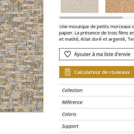
Rose
as
Rouge
s
Vert
Une mosaïque de petits morceaux de
papier. La présence de trois films en 
Violet
et matité, éclat doré et argenté, Te
Certains coloris sont rehaussés d’enc
Ajouter à ma liste d'envie
Calculateur de rouleaux
Collection
Référence
Coloris
Support