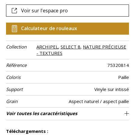
viennent enrichir la palette actuelle.
Voir sur l'espace pro
Calculateur de rouleaux
Collection
ARCHIPEL
,
SELECT 8
,
NATURE PRÉCIEUSE
- TEXTURES
Référence
75320814
Coloris
Paille
Support
Vinyle sur intissé
Grain
Aspect naturel / aspect paille
Largeur d’un
Longueur
Raccord
Rapport
Poids g/m²
Description
Entretien
Pose colle
Dépose
Norme COV
ASTME84
Norme
Pays d'origine
Voir toutes les caractéristiques
Vendu au rouleau de 10.05m / 11 yards
85cm / 33 pouces
70 cm / 28 inches
Encollage du mur
Texture eventail
Arrachage à sec
Raccord droit
Lessivable
B s2 d0
Class A
Italie
400
A+
rouleau
Vertical
produit
euroclass
Voir moins de caractéristiques
Téléchargements :