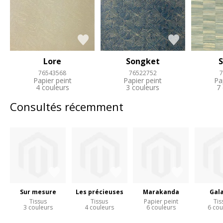
Lore
Songket
S
76543568
76522752
7
Papier peint
Papier peint
Pa
4 couleurs
3 couleurs
7
Consultés récemment
Sur mesure
Les précieuses
Marakanda
Gal
Tissus
Tissus
Papier peint
Tis
3 couleurs
4 couleurs
6 couleurs
6 cou