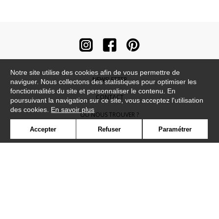
Notre site utilise des cookies afin de vous permettre de
NEWSLETTER
naviguer. Nous collectons des statistiques pour optimiser les
fonctionnalités du site et personnaliser le contenu. En
CONTACT
poursuivant la navigation sur ce site, vous acceptez l'utilisation
des cookies.
En savoir plus
OÙ NOUS TROUVER ?
Accepter
Refuser
Paramétrer
CONTRACT
GLOSSAIRE
SYMBOLE
PRESSE
COOKIES