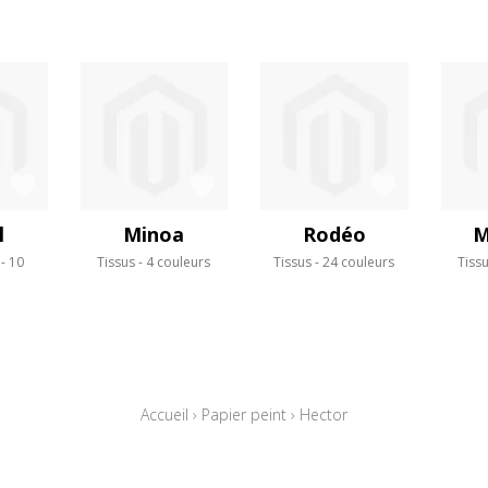
l
Minoa
Rodéo
M
10
Tissus
4 couleurs
Tissus
24 couleurs
Tiss
s
Accueil
›
Papier peint
›
Hector