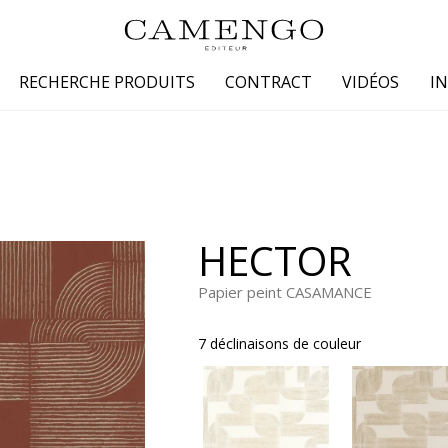
RECHERCHE PRODUITS
CONTRACT
VIDÉOS
I
s
Famille
Couleur
 coton
Dessins
Beige
laine
Faux unis / texture
Blanc
HECTOR
lin
Petits motifs
Bleu
 soie
Unis
Gris
Papier peint CASAMANCE
Jaune
7 déclinaisons de couleur
tion fourrure
Marron
Multicoule
Noir
ter
Orange