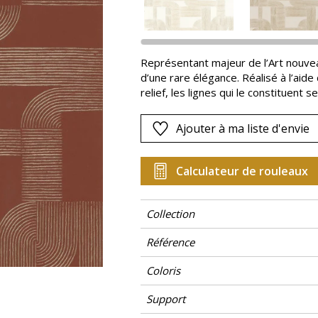
Rose
as
Rouge
s
Vert
Représentant majeur de l’Art nouvea
d’une rare élégance. Réalisé à l’aide 
Violet
relief, les lignes qui le constituent
Ajouter à ma liste d'envie
Calculateur de rouleaux
Collection
Référence
Coloris
Support