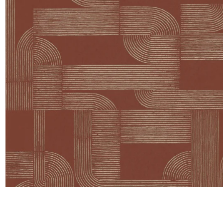
Satin
Taffet
Velour