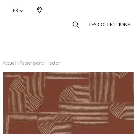
FR
LES COLLECTIONS
Type
Aspect
Accueil
›
Papier peint
›
Hector
Aspect 
Aspect 
Aspect
Coton
Inspira
Laine
Lin
Polyes