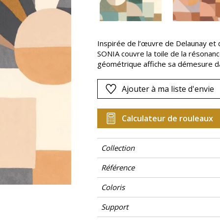
Rose
as
Rouge
s
Vert
Inspirée de l’œuvre de Delaunay et d
SONIA couvre la toile de la résonance
Violet
géométrique affiche sa démesure da
l’image du couple formé par Robert e
Ajouter à ma liste d'envie
Calculateur de rouleaux
Collection
Référence
Coloris
Support