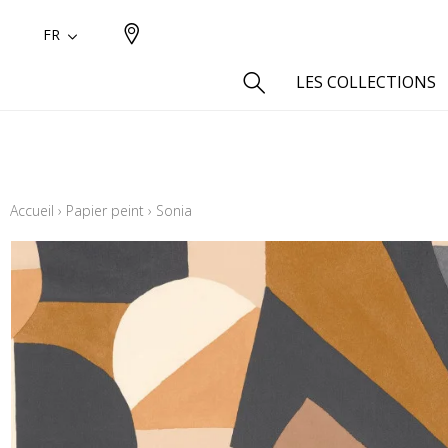
FR
LES COLLECTIONS
Type
Aspect
Accueil
›
Papier peint
›
Sonia
Aspect 
Aspect 
Aspect
Coton
Inspira
Laine
Lin
Polyes