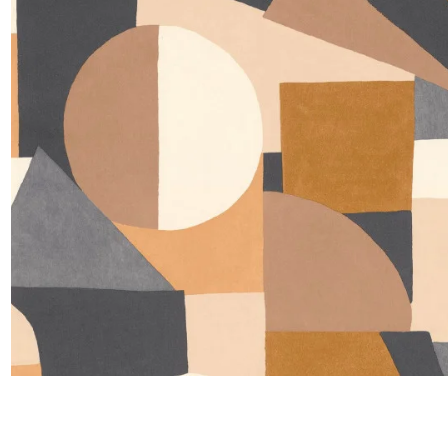
Satin
Taffet
Velour