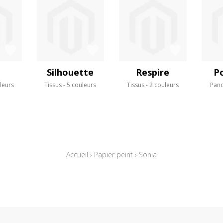
Silhouette
Respire
P
leurs
Tissus
5 couleurs
Tissus
2 couleurs
Pan
Accueil
›
Papier peint
›
Sonia