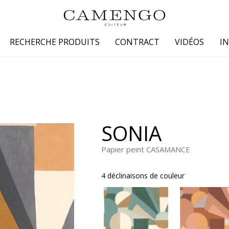
RECHERCHE PRODUITS
CONTRACT
VIDÉOS
I
s
Famille
Couleur
 coton
Dessins
Beige
laine
Faux unis / texture
Blanc
SONIA
lin
Petits motifs
Bleu
 soie
Unis
Gris
Papier peint CASAMANCE
Jaune
4 déclinaisons de couleur
tion fourrure
Marron
Multicoule
Noir
ter
Orange