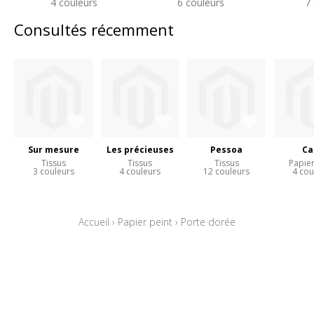
4 couleurs
6 couleurs
7
Consultés récemment
Sur mesure
Les précieuses
Pessoa
Ca
Tissus
Tissus
Tissus
Papier
3 couleurs
4 couleurs
12 couleurs
4 cou
Accueil
›
Papier peint
›
Porte dorée