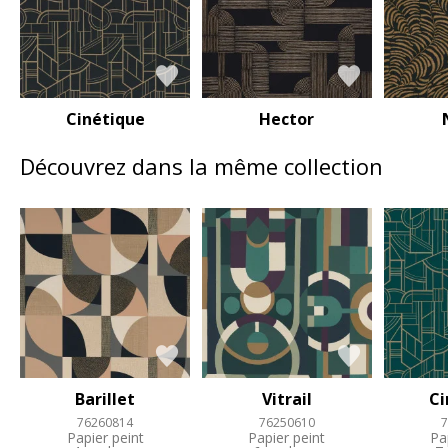
Cinétique
Hector
Découvrez dans la même collection
Barillet
Vitrail
Ci
76260814
76250610
7
Papier peint
Papier peint
Pa