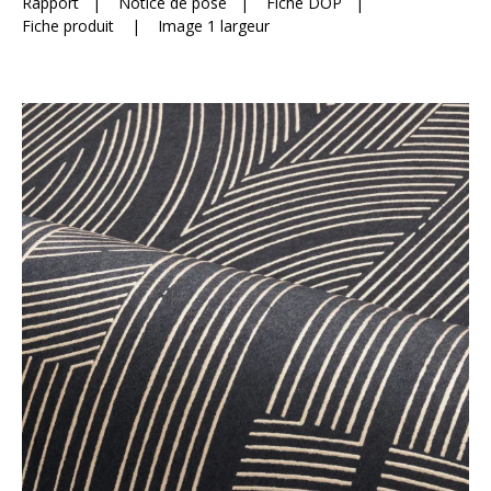
Rapport
|
Notice de pose
|
Fiche DOP
|
Fiche produit
|
Image 1 largeur