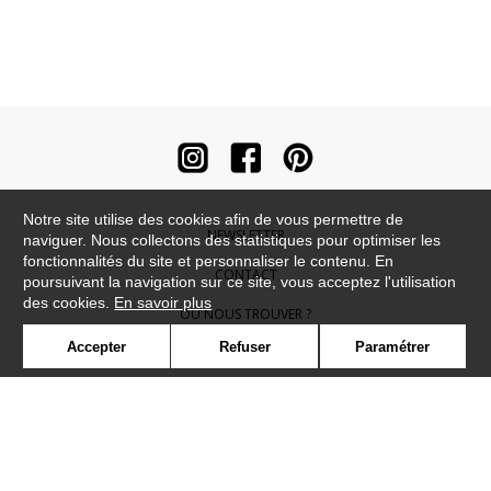
Notre site utilise des cookies afin de vous permettre de
NEWSLETTER
naviguer. Nous collectons des statistiques pour optimiser les
fonctionnalités du site et personnaliser le contenu. En
CONTACT
poursuivant la navigation sur ce site, vous acceptez l'utilisation
des cookies.
En savoir plus
OÙ NOUS TROUVER ?
Accepter
Refuser
Paramétrer
CONTRACT
GLOSSAIRE
SYMBOLE
PRESSE