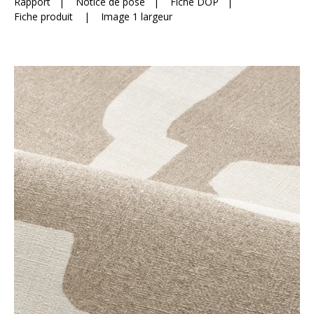
Rapport
|
Notice de pose
|
Fiche DOP
|
Fiche produit
|
Image 1 largeur