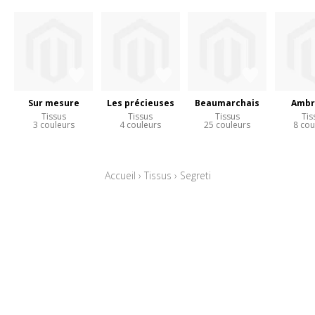
Sur mesure
Les précieuses
Beaumarchais
Ambr
Tissus
Tissus
Tissus
Tis
3 couleurs
4 couleurs
25 couleurs
8 cou
Accueil
›
Tissus
›
Segreti