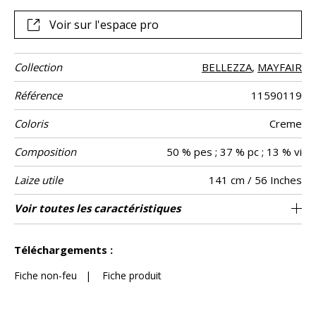
Voir sur l'espace pro
Collection
BELLEZZA
,
MAYFAIR
Référence
11590119
Coloris
Creme
Composition
50 % pes ; 37 % pc ; 13 % vi
Laize utile
141 cm / 56 Inches
Raccord
Test
Usage
Sens
Poids g/m²
Performance
Entretien
Pays d'origine
Voir toutes les caractéristiques
Siège à usage classique : 20.000 à 40.000
Raccord libre
aw - 0.15
De large
30000
Italie
506
Usage
Martindale
martindale
Accoustique
cycles (Martindale) et/ou 15,000 à 30,000
Voir moins de caractéristiques
doubles rubs (Wyzenbeek)
Téléchargements :
Fiche non-feu
|
Fiche produit