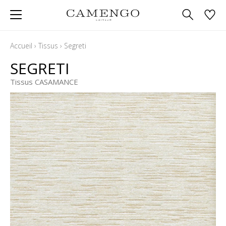
Accueil
›
Tissus
›
Segreti
SEGRETI
Tissus CASAMANCE