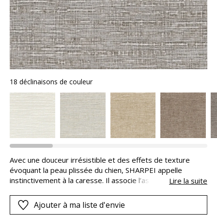
18 déclinaisons de couleur
Avec une douceur irrésistible et des effets de texture
évoquant la peau plissée du chien, SHARPEI appelle
instinctivement à la caresse. Il associe l’aspect flammé et
Lire la suite
velouté de la chenille, créant un effet scintillant selon la
lumière et l’angle de vue. Ce jacquard chenille de polyester
Ajouter à ma liste d'envie
a été teint après le tissage, garantissant une coloration