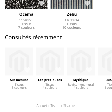
Ocema
Zebu
11640225
11630334
Tissus
Tissus
7 couleurs
10 couleurs
Consultés récemment
Sur mesure
Les précieuses
Mythique
Lun
Tissus
Tissus
Revêtement mural
Tis
3 couleurs
4 couleurs
4 couleurs
4 cou
Accueil
›
Tissus
›
Sharpei