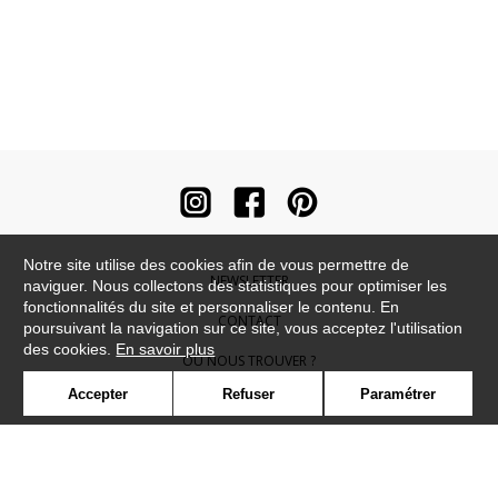
Notre site utilise des cookies afin de vous permettre de
NEWSLETTER
naviguer. Nous collectons des statistiques pour optimiser les
fonctionnalités du site et personnaliser le contenu. En
CONTACT
poursuivant la navigation sur ce site, vous acceptez l'utilisation
des cookies.
En savoir plus
OÙ NOUS TROUVER ?
Accepter
Refuser
Paramétrer
CONTRACT
GLOSSAIRE
SYMBOLE