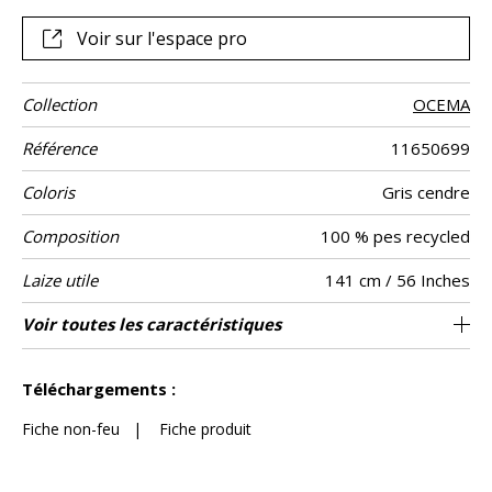
uniforme sur l’ensemble de l’étoffe.
Voir sur l'espace pro
Collection
OCEMA
Référence
11650699
Coloris
Gris cendre
Composition
100 % pes recycled
Laize utile
141 cm / 56 Inches
Rétrécissement
Raccord
Test
Usage
Wyzenbeek
Sens
Poids g/m²
Performance
Entretien
Pays d'origine
Voir toutes les caractéristiques
Siège à usage intensif : >40,000 cycles
Raccord libre
aw - 0.15
De large
45000
65000
<2%
Inde
563
Usage
Martindale
martindale
Accoustique
(Martindale) et/ou >30,000 doubles rubs
Voir moins de caractéristiques
(Wyzenbeek)
Téléchargements :
Fiche non-feu
|
Fiche produit