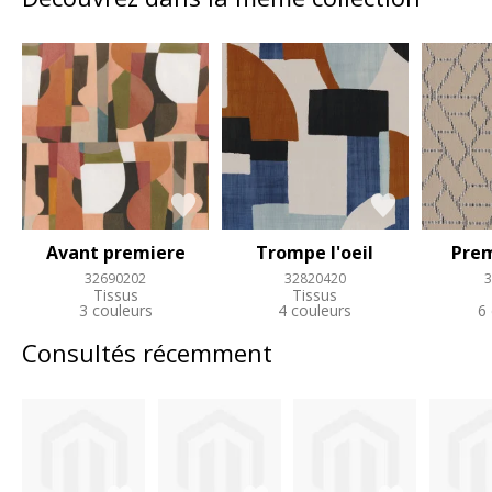
Avant premiere
Trompe l'oeil
Prem
32690202
32820420
3
Tissus
Tissus
3 couleurs
4 couleurs
6
Consultés récemment