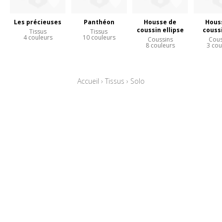
Les précieuses
Panthéon
Housse de
Hous
coussin ellipse
coussi
Tissus
Tissus
4 couleurs
10 couleurs
Coussins
Cous
8 couleurs
3 cou
Accueil
›
Tissus
›
Solo