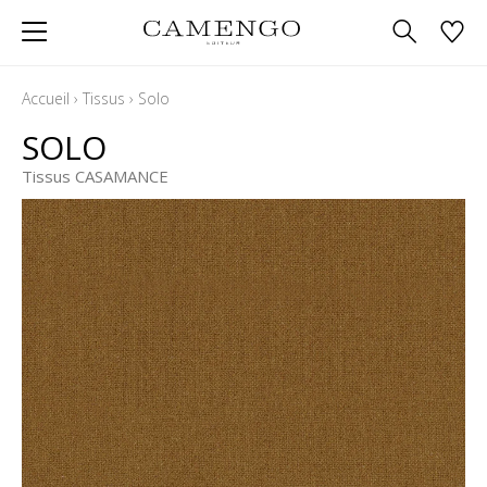
Accueil
›
Tissus
›
Solo
SOLO
Tissus CASAMANCE