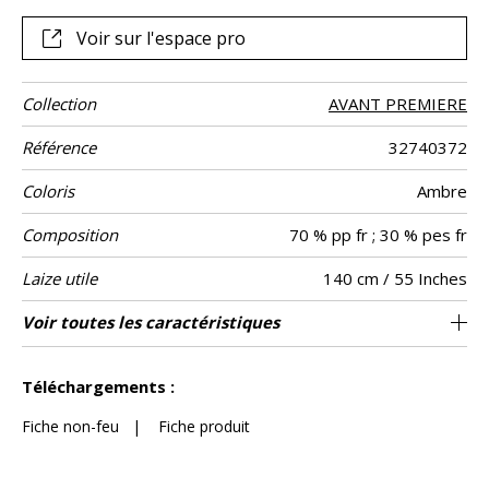
Voir sur l'espace pro
Collection
AVANT PREMIERE
Référence
32740372
Coloris
Ambre
Composition
70 % pp fr ; 30 % pes fr
Laize utile
140 cm / 55 Inches
Raccord
Test
Usage
Wyzenbeek
Sens
Poids g/m²
Performance
Non feu
Entretien
Pays d'origine
Caractéristiques
Voir toutes les caractéristiques
Siège à usage intensif : >40,000 cycles
Séchage rapide
Raccord libre
aw - 0.15
De large
40000
40000
Italie
464
Usage
Martindale
martindale
Accoustique
Outdoor
(Martindale) et/ou >30,000 doubles rubs
Anti-moisissure
Voir moins de caractéristiques
Solidité à l’eau chlorée et à l’eau salée
(Wyzenbeek)
Téléchargements :
>4-5 Echelle : 5)
Solidité des couleurs à la -lumière >7-8
Fiche non-feu
|
Fiche produit
(Echelle : 8)