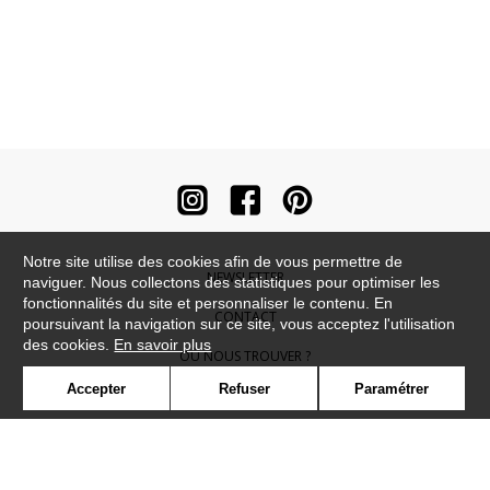
Notre site utilise des cookies afin de vous permettre de
NEWSLETTER
naviguer. Nous collectons des statistiques pour optimiser les
fonctionnalités du site et personnaliser le contenu. En
CONTACT
poursuivant la navigation sur ce site, vous acceptez l'utilisation
des cookies.
En savoir plus
OÙ NOUS TROUVER ?
Accepter
Refuser
Paramétrer
CONTRACT
GLOSSAIRE
SYMBOLE