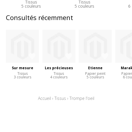
Tissus
Tissus
5 couleurs
5 couleurs
6
Consultés récemment
Sur mesure
Les précieuses
Etienne
Mara
Tissus
Tissus
Papier peint
Papier
3 couleurs
4 couleurs
5 couleurs
6 cou
Accueil
›
Tissus
›
Trompe l'oeil