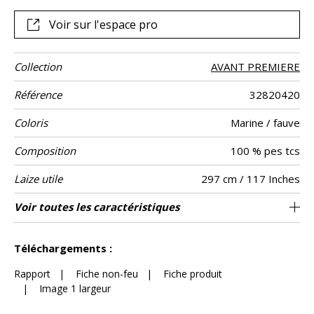
confection de rideaux et leur apporte un tombé d’une belle
fluidité.
Voir sur l'espace pro
Collection
AVANT PREMIERE
Référence
32820420
Coloris
Marine / fauve
Composition
100 % pes tcs
Laize utile
297 cm / 117 Inches
Raccord
Sens
Poids g/m²
Non feu
Entretien
Pays d'origine
Rapport
Rapport
Conseils
Voir toutes les caractéristiques
Les tissus peuvent être tournés pour la
137 cm / 54 Inches
126 cm / 50 Inches
Raccord libre
De haut
Turquie
167
Usage
Horizontal
Vertical
de
confection avec changement d’aspect visuel
confection
Voir moins de caractéristiques
Téléchargements :
Rapport
|
Fiche non-feu
|
Fiche produit
|
Image 1 largeur