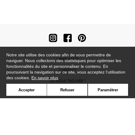
Notre site utilise des cookies afin de vous permettre de
NEWSLETTER
naviguer. Nous collectons des statistiques pour optimiser les
fonctionnalités du site et personnaliser le contenu. En
CONTACT
poursuivant la navigation sur ce site, vous acceptez l'utilisation
des cookies.
En savoir plus
OÙ NOUS TROUVER ?
Accepter
Refuser
Paramétrer
CONTRACT
GLOSSAIRE
SYMBOLE
PRESSE