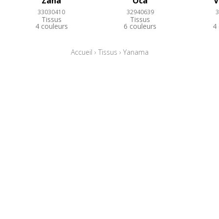
Zana
Oca
V
33030410
32940639
3
Tissus
Tissus
4 couleurs
6 couleurs
4
Accueil
›
Tissus
›
Yanama