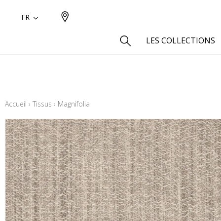
FR
LES COLLECTIONS
Type
Aspect
Accueil
›
Tissus
›
Magnifolia
Aspect 
Aspect 
Aspect
Coton
Inspira
Laine
Lin
Polyes