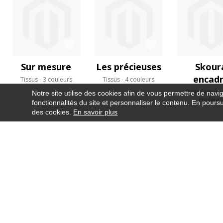
Sur mesure
Les précieuses
Skour
encad
Tissus
3 couleurs
Tissus
4 couleurs
Panoramiqu
Notre site utilise des cookies afin de vous permettre de navi
couleur
fonctionnalités du site et personnaliser le contenu. En poursui
des cookies.
En savoir plus
NEWSLETTER
CONTACT