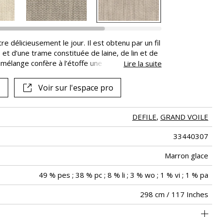
re délicieusement le jour. Il est obtenu par un fil
, et d’une trame constituée de laine, de lin et de
 mélange confère à l’étoffe une infinie souplesse.
Lire la suite
gnifolia clôture le défilé par un gracieux tomber
Voir sur l'espace pro
DEFILE
,
GRAND VOILE
33440307
Marron glace
49 % pes ; 38 % pc ; 8 % li ; 3 % wo ; 1 % vi ; 1 % pa
298 cm / 117 Inches
us peuvent être tournés pour la confection, l’effet ligné ne sera
Raccord libre
aw - 0.15
De large
Turquie
297