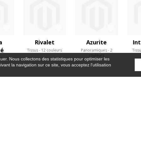
a
Rivalet
Azurite
In
ré
Tissus
12 couleurs
Panoramiques
2
Tiss
couleurs
es
2
guer. Nous collectons des statistiques pour optimiser les
s
vant la navigation sur ce site, vous acceptez l'utilisation
Accueil
›
Tissus
›
Magnifolia
OÙ NOUS TROUVER ?
CONTRACT
GLOSSAIRE