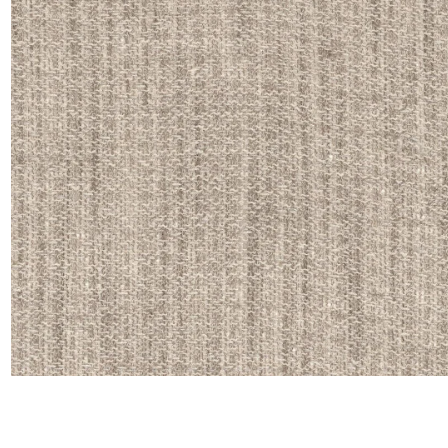
Satin
Taffet
Velour