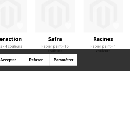
teraction
Safra
Racines
us
4 couleurs
Papier peint
16
Papier peint
4
couleurs
couleurs
Accepter
Refuser
Paramétrer
SYMBOLE
PRESSE
COOKIES