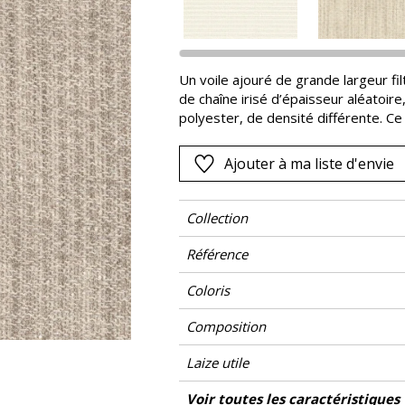
Rose
as
Rouge
s
Vert
Un voile ajouré de grande largeur filt
de chaîne irisé d’épaisseur aléatoire
Violet
polyester, de densité différente. Ce
Tel un lancer de pétales lumineux, Ma
de rideau.
Ajouter à ma liste d'envie
Collection
Référence
Coloris
Composition
Laize utile
Raccord
Sens
Poids g/m²
Performance Accoustique
Entretien
Pays d'origine
Caractéristiques Outdoor
Conseils de
Voir toutes les caractéristiques
Les tiss
Usage