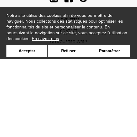
Notre site utilise des cookies afin de vous permettre de
NEWSLETTER
naviguer. Nous collectons des statistiques pour optimiser les
fonctionnalités du site et personnaliser le contenu. En
CONTACT
poursuivant la navigation sur ce site, vous acceptez l'utilisation
des cookies.
En savoir plus
OÙ NOUS TROUVER ?
Accepter
Refuser
Paramétrer
CONTRACT
GLOSSAIRE
SYMBOLE
PRESSE
COOKIES
REJOIGNEZ-NOUS !