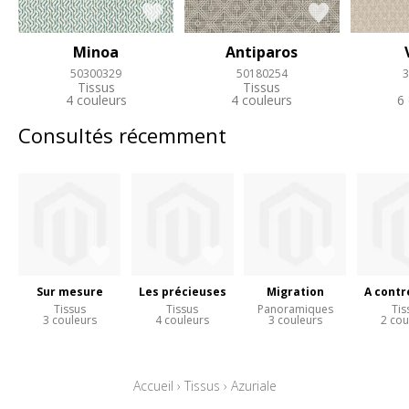
Minoa
Antiparos
50300329
50180254
3
Tissus
Tissus
4 couleurs
4 couleurs
6
Consultés récemment
Sur mesure
Les précieuses
Migration
A cont
Tissus
Tissus
Panoramiques
Tis
3 couleurs
4 couleurs
3 couleurs
2 cou
Accueil
›
Tissus
›
Azuriale