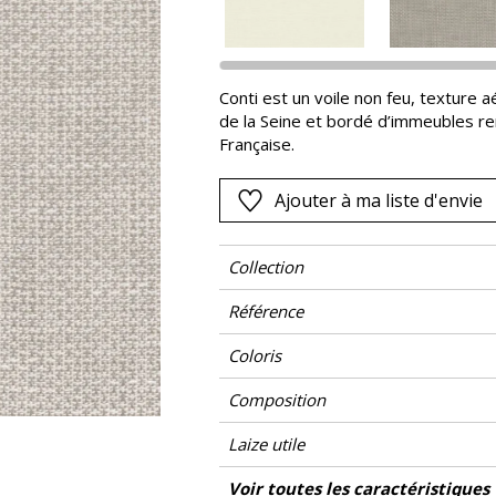
Noir
ter
Orange
Conti est un voile non feu, texture aé
Rose
de la Seine et bordé d’immeubles 
as
Rouge
Française.
s
Vert
Ajouter à ma liste d'envie
Violet
Collection
Référence
Coloris
Composition
Laize utile
Rétrécissement
Raccord
Sens
Poids g/m²
Performance Accoustique
Non feu
Entretien
Pays d'origine
Voir toutes les caractéristiques
Usage