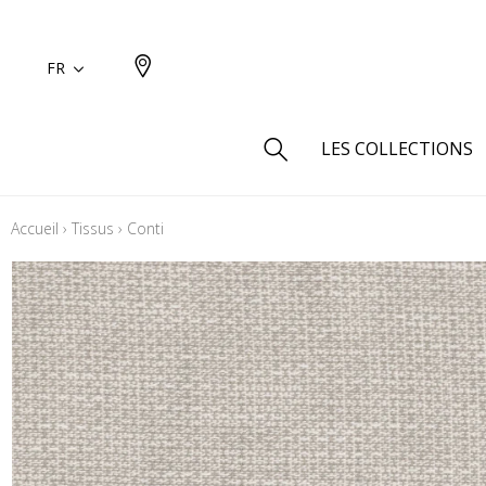
FR
LES COLLECTIONS
Accueil
›
Tissus
›
Conti
Type
Aspect
Aspect 
Aspect 
Aspect
Coton
Inspira
Laine