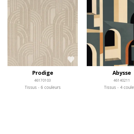
Prodige
Abysse
46170103
46140211
Tissus
6 couleurs
Tissus
4 coule