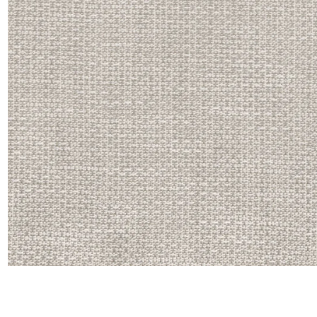
Lin
Polyes
Satin
Taffet
Velour