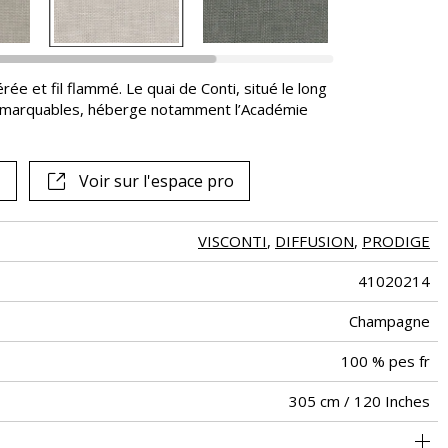
Voir tous les tissus
rée et fil flammé. Le quai de Conti, situé le long
remarquables, héberge notamment l’Académie
Voir sur l'espace pro
VISCONTI
,
DIFFUSION
,
PRODIGE
41020214
Champagne
100 % pes fr
305 cm / 120 Inches
Raccord libre
aw - 0.25
De haut
Turquie
<3%
310