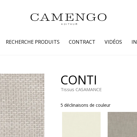
RECHERCHE PRODUITS
CONTRACT
VIDÉOS
I
s
Famille
Couleur
CONTI
 coton
Dessins
Beige
Tissus CASAMANCE
laine
Faux unis / texture
Blanc
lin
Petits motifs
Bleu
5 déclinaisons de couleur
 soie
Unis
Gris
Jaune
tion fourrure
Marron
Multicoule