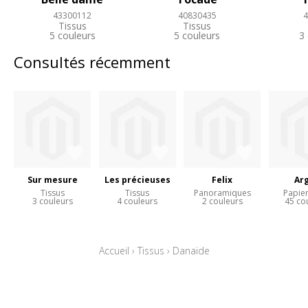
43300112
40830435
4
Tissus
Tissus
5 couleurs
5 couleurs
3
Consultés récemment
Sur mesure
Les précieuses
Felix
Arg
Tissus
Tissus
Panoramiques
Papier
3 couleurs
4 couleurs
2 couleurs
45 co
Accueil
›
Tissus
›
Danaïde