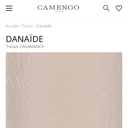
Accueil
›
Tissus
›
Danaïde
DANAÏDE
Tissus CASAMANCE