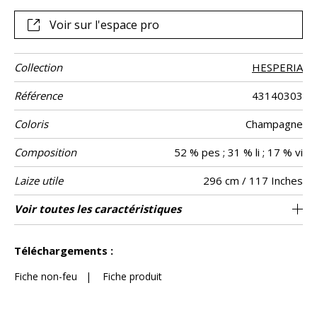
Voir sur l'espace pro
Collection
HESPERIA
Référence
43140303
Coloris
Champagne
Composition
52 % pes ; 31 % li ; 17 % vi
Laize utile
296 cm / 117 Inches
Rétrécissement
Raccord
Test
Sens
Poids g/m²
Entretien
Pays d'origine
Rapport
Rapport
Voir toutes les caractéristiques
100 cm / 39 Inches
74 cm / 29 Inches
Raccord droit
De large
Turquie
<1%
105
-
Usage
Martindale
Horizontal
Vertical
Voir moins de caractéristiques
Téléchargements :
Fiche non-feu
|
Fiche produit