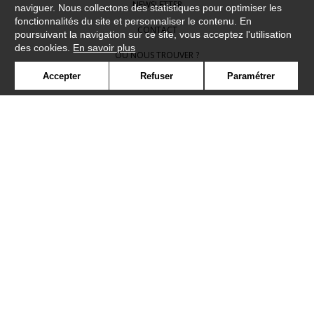
NEWSLETTER
naviguer. Nous collectons des statistiques pour optimiser les
fonctionnalités du site et personnaliser le contenu. En
CONTACT
poursuivant la navigation sur ce site, vous acceptez l'utilisation
des cookies.
En savoir plus
OÙ NOUS TROUVER ?
Accepter
Refuser
Paramétrer
CONTRACT
GLOSSAIRE
SYMBOLE
PRESSE
COOKIES
REJOIGNEZ-NOUS !
©Camengo2019
Confidentialité
Mentions légales