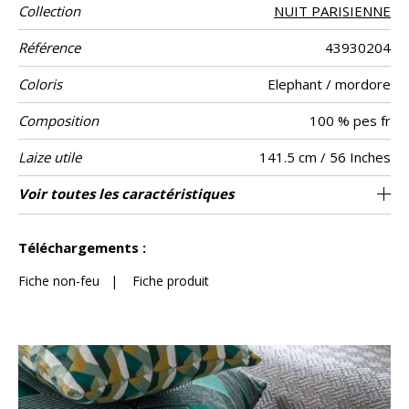
Collection
NUIT PARISIENNE
Référence
43930204
Coloris
Elephant / mordore
Composition
100 % pes fr
Laize utile
141.5 cm / 56 Inches
Rétrécissement
Raccord
Test
Usage
Wyzenbeek
Sens
Poids g/m²
Non feu
Entretien
Pays d'origine
Rapport
Rapport
Caractéristiques
Voir toutes les caractéristiques
Siège à usage intensif : >40,000 cycles
5 cm / 2 Inches
7 cm / 3 Inches
Raccord droit
De large
60000
35000
Italie
<3%
474
Usage
Martindale
martindale
Horizontal
Vertical
Outdoor
(Martindale) et/ou >30,000 doubles rubs
Voir moins de caractéristiques
(Wyzenbeek)
Téléchargements :
Fiche non-feu
|
Fiche produit