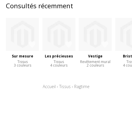
Consultés récemment
Sur mesure
Les précieuses
Vestige
Bris
Tissus
Tissus
Revêtement mural
Tis
3 couleurs
4 couleurs
2 couleurs
4 cou
Accueil
›
Tissus
›
Ragtime