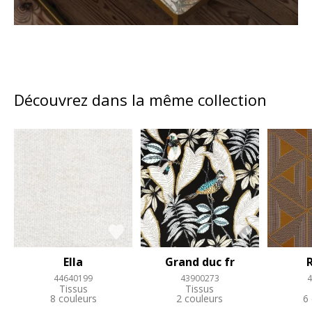
Découvrez dans la même collection
Ella
Grand duc fr
44640199
43900273
4
Tissus
Tissus
8 couleurs
2 couleurs
6