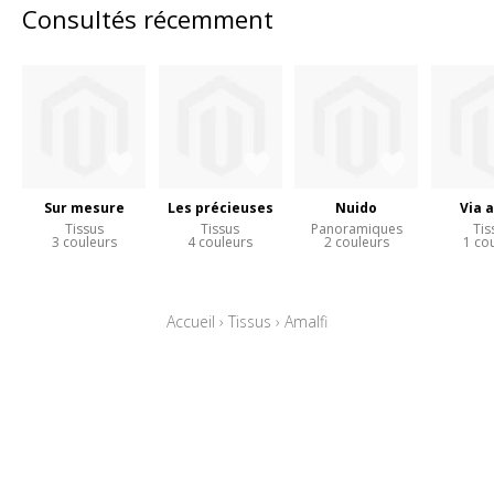
Consultés récemment
Sur mesure
Les précieuses
Nuido
Via 
Tissus
Tissus
Panoramiques
Tis
3 couleurs
4 couleurs
2 couleurs
1 co
Accueil
›
Tissus
›
Amalfi