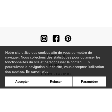
Notre site utilise des cookies afin de vous permettre de
NEWSLETTER
naviguer. Nous collectons des statistiques pour optimiser les
fonctionnalités du site et personnaliser le contenu. En
CONTACT
poursuivant la navigation sur ce site, vous acceptez l'utilisation
des cookies.
En savoir plus
OÙ NOUS TROUVER ?
Accepter
Refuser
Paramétrer
CONTRACT
GLOSSAIRE
SYMBOLE
PRESSE