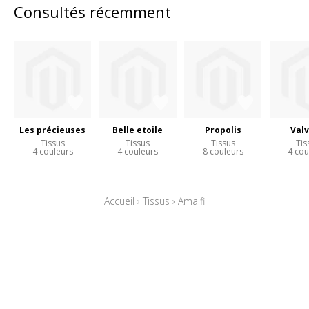
Consultés récemment
Les précieuses
Belle etoile
Propolis
Valv
Tissus
Tissus
Tissus
Tis
4 couleurs
4 couleurs
8 couleurs
4 cou
Accueil
›
Tissus
›
Amalfi