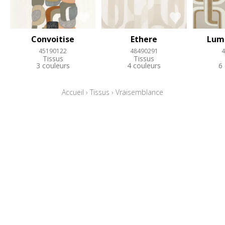
Convoitise
Ethere
Lum
45190122
48490291
4
Tissus
Tissus
3 couleurs
4 couleurs
6
Accueil
›
Tissus
›
Vraisemblance