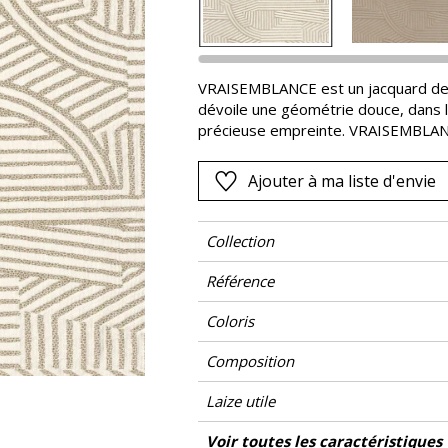
Noir
ter
Orange
VRAISEMBLANCE est un jacquard de poly
Rose
dévoile une géométrie douce, dans l
as
Rouge
précieuse empreinte. VRAISEMBLANCE
comme de rideaux, pour lesquels une 
s
Vert
du poids de l’étoffe.
Ajouter à ma liste d'envie
Violet
Collection
Référence
Coloris
Composition
Laize utile
Raccord
Test Martindale
Usage martindale
Wyzenbeek
Sens
Poids g/m²
Performance Accoustique
Entretien
Pays d'origine
Rapport Horizontal
Rapport Vertical
Conseils de confection
Voir toutes les caractéristiques
Siège à usage
Usage