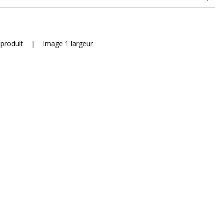
30,000 doubles rubs (Wyzenbeek)
conseillé
 produit
|
Image 1 largeur