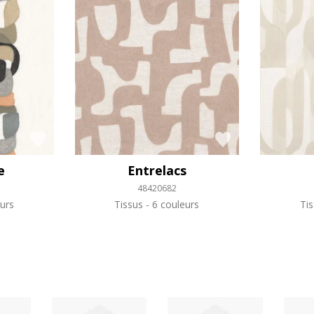
e
Entrelacs
48420682
urs
Tissus
6 couleurs
Ti