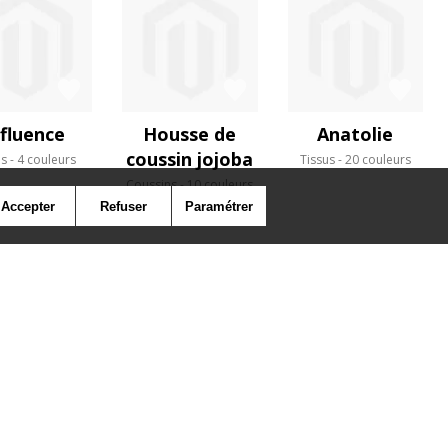
nfluence
Housse de
Anatolie
coussin jojoba
us
4 couleurs
Tissus
20 couleurs
Coussins
10 couleurs
Accepter
Refuser
Paramétrer
SYMBOLE
PRESSE
COOKIES