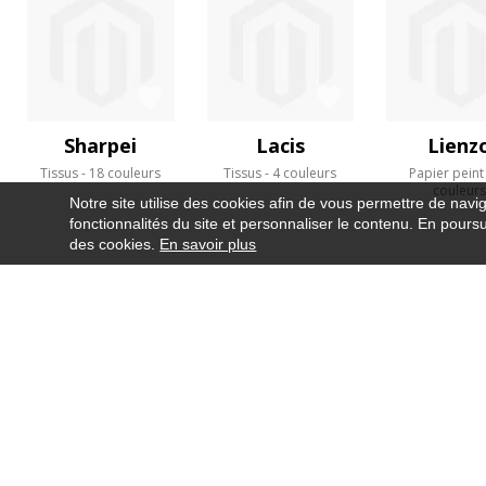
Sharpei
Lacis
Lienz
Tissus
18 couleurs
Tissus
4 couleurs
Papier peint
couleur
Notre site utilise des cookies afin de vous permettre de navi
fonctionnalités du site et personnaliser le contenu. En poursui
des cookies.
En savoir plus
NEWSLETTER
CONTACT