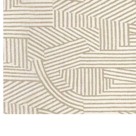
Lin
Polyes
Satin
Taffet
Velour