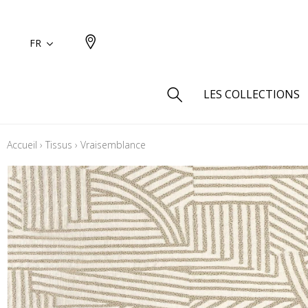
FR
LES COLLECTIONS
Accueil
›
Tissus
›
Vraisemblance
Type
Aspect
Aspect 
Aspect 
Aspect
Coton
Inspira
Laine