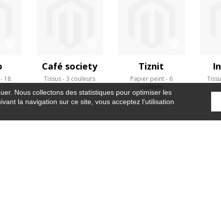
o
Café society
Tiznit
I
18
Tissus
3 couleurs
Papier peint
6
Tiss
s
couleurs
guer. Nous collectons des statistiques pour optimiser les
vant la navigation sur ce site, vous acceptez l'utilisation
Accueil
›
Tissus
›
Vraisemblance
OÙ NOUS TROUVER ?
CONTRACT
GLOSSAIRE