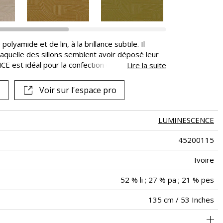
Voir tous les tissus
amide et de lin, à la brillance subtile. Il
aquelle des sillons semblent avoir déposé leur
 est idéal pour la confection de sièges
Lire la suite
finition cassante au sol est conseillée en raison
Voir sur l'espace pro
LUMINESCENCE
45200115
Ivoire
52 % li ; 27 % pa ; 21 % pes
135 cm / 53 Inches
 classique : 20.000 à 40.000 cycles (Martindale) et/ou 15,000 à
Pour le siège surfiler et utiliser un tape/rideau cassant au sol
45 cm / 18 Inches
45 cm / 18 Inches
Raccord droit
aw - 0.15
De large
30000
60000
Inde
342