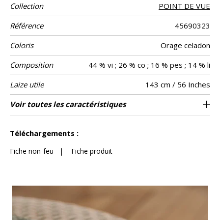
Collection
POINT DE VUE
Référence
45690323
Coloris
Orage celadon
Composition
44 % vi ; 26 % co ; 16 % pes ; 14 % li
Laize utile
143 cm / 56 Inches
Raccord
Test
Usage
Wyzenbeek
Sens
Poids g/m²
Entretien
Pays d'origine
Rapport
Rapport
Voir toutes les caractéristiques
Siège à usage classique : 20.000 à 40.000
3 cm / 1 Inches
3 cm / 1 Inches
Raccord droit
De large
37000
50000
Italie
630
Usage
Martindale
martindale
Horizontal
Vertical
cycles (Martindale) et/ou 15,000 à 30,000
Voir moins de caractéristiques
doubles rubs (Wyzenbeek)
Téléchargements :
Fiche non-feu
|
Fiche produit