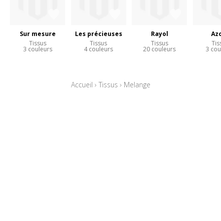
Sur mesure
Les précieuses
Rayol
Az
Tissus
Tissus
Tissus
Tis
3 couleurs
4 couleurs
20 couleurs
3 cou
Accueil
›
Tissus
›
Melange