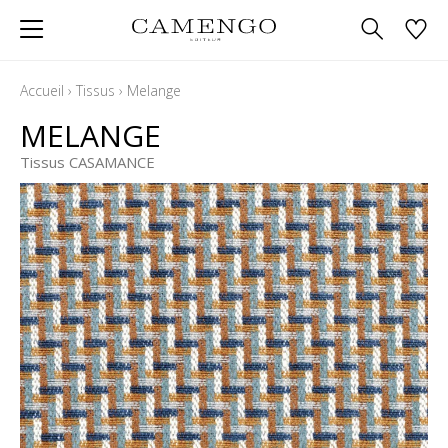
Accueil
›
Tissus
›
Melange
MELANGE
Tissus CASAMANCE