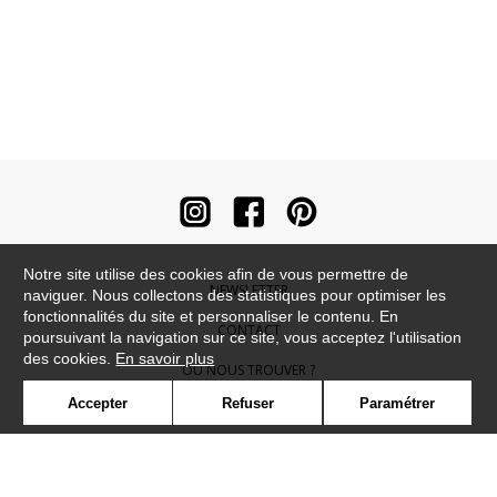
Notre site utilise des cookies afin de vous permettre de
NEWSLETTER
naviguer. Nous collectons des statistiques pour optimiser les
fonctionnalités du site et personnaliser le contenu. En
CONTACT
poursuivant la navigation sur ce site, vous acceptez l'utilisation
des cookies.
En savoir plus
OÙ NOUS TROUVER ?
Accepter
Refuser
Paramétrer
CONTRACT
GLOSSAIRE
SYMBOLE