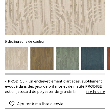
6 déclinaisons de couleur
« PRODIGE » Un enchevêtrement d’arcades, subtilement
évoqué dans des jeux de brillance et de matité.PRODIGE
est un jacquard de polyester de grande largeur et de
Lire la suite
qualité non feu.Il se décline en une gamme de six teintes
élégantes : Bronze, terra cota, amande, orage, gris cendré
Ajouter à ma liste d'envie
et grège.