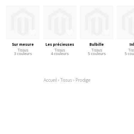
Sur mesure
Les précieuses
Bulbille
In
Tissus
Tissus
Tissus
Tis
3 couleurs
4 couleurs
5 couleurs
5 cou
Accueil
›
Tissus
›
Prodige