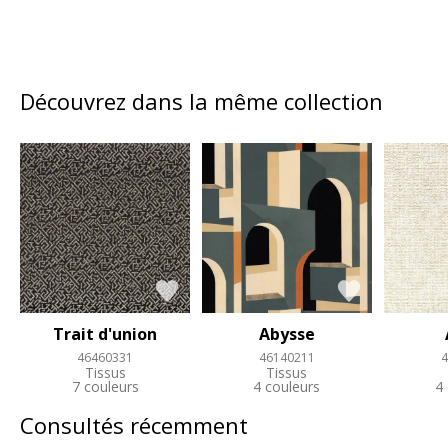
Découvrez dans la même collection
Trait d'union
Abysse
46460331
46140211
4
Tissus
Tissus
7 couleurs
4 couleurs
4
Consultés récemment