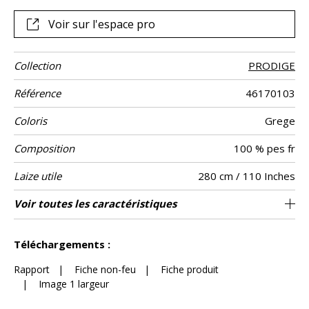
Voir sur l'espace pro
Collection
PRODIGE
Référence
46170103
Coloris
Grege
Composition
100 % pes fr
Laize utile
280 cm / 110 Inches
Rétrécissement
Raccord
Sens
Poids g/m²
Performance
Non feu
Entretien
Pays d'origine
Rapport
Rapport
Caractéristiques
Voir toutes les caractéristiques
35 cm / 14 Inches
67 cm / 26 Inches
Raccord droit
aw - 0.15
De large
<2%
Inde
290
Usage
Accoustique
Horizontal
Vertical
Outdoor
Voir moins de caractéristiques
Téléchargements :
Rapport
|
Fiche non-feu
|
Fiche produit
|
Image 1 largeur