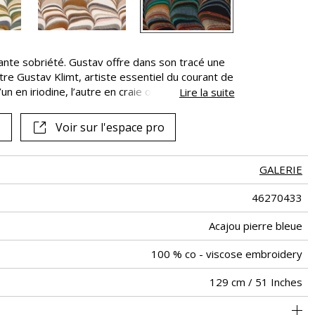
gante sobriété. Gustav offre dans son tracé une
intre Gustav Klimt, artiste essentiel du courant de
’un en iriodine, l’autre en craie ou en laque
Lire la suite
rent confèrent de précieux contrastes.
Voir sur l'espace pro
GALERIE
46270433
Acajou pierre bleue
100 % co - viscose embroidery
129 cm / 51 Inches
44 cm / 17 Inches
38 cm / 15 Inches
Raccord droit
aw - 0.15
De large
Inde
350