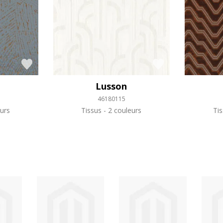
Lusson
46180115
urs
Tissus
2 couleurs
Ti