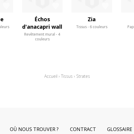
e
Échos
Zia
d'anacapri wall
uleurs
Tissus
6 couleurs
Pap
Revêtement mural
4
couleurs
Accueil
›
Tissus
›
Strates
OÙ NOUS TROUVER ?
CONTRACT
GLOSSAIRE