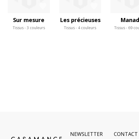
Sur mesure
Les précieuses
Manad
Tissus
3 couleurs
Tissus
4 couleurs
Tissus
69 co
NEWSLETTER
CONTACT