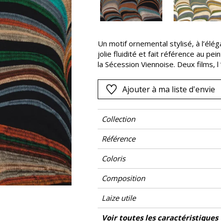
Rose
as
Rouge
s
Vert
Un motif ornemental stylisé, à l’élé
jolie fluidité et fait référence au pe
Violet
la Sécession Viennoise. Deux films, l 
métallique selon les versions confè
Ajouter à ma liste d'envie
Collection
Référence
Coloris
Composition
Laize utile
Raccord
Sens
Poids g/m²
Performance Accoustique
Entretien
Pays d'origine
Rapport Horizontal
Rapport Vertical
Caractéristiques Outdoor
Voir toutes les caractéristiques
Usage