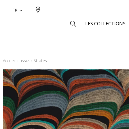
FR
LES COLLECTIONS
Type
Aspect
Accueil
›
Tissus
›
Strates
Aspect 
Aspect 
Aspect
Coton
Inspira
Laine
Lin
Polyes