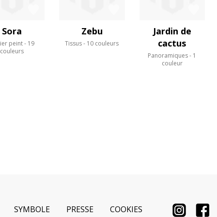
Sora
Zebu
Jardin de
cactus
ier peint
19
Tissus
10 couleurs
couleurs
Panoramiques
1
couleur
SYMBOLE
PRESSE
COOKIES