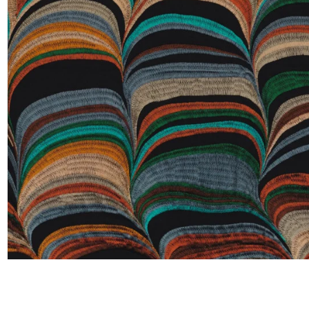
Satin
Taffet
Velour