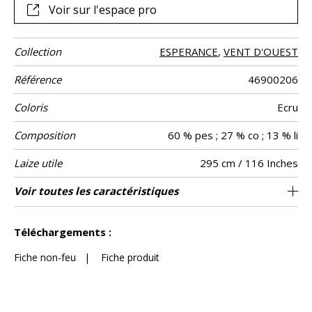
Voir sur l'espace pro
Collection
ESPERANCE
,
VENT D'OUEST
Référence
46900206
Coloris
Ecru
Composition
60 % pes ; 27 % co ; 13 % li
Laize utile
295 cm / 116 Inches
Rétrécissement
Raccord
Sens
Poids g/m²
Performance
Entretien
Pays d'origine
Conseils
Voir toutes les caractéristiques
Egalement adapté pour des confections
Raccord libre
aw - 0.15
De large
<3%
Inde
140
Usage
Accoustique
de
telles que les stores américains / les tissus
confection
Voir moins de caractéristiques
peuvent être tournés pour la confection
Téléchargements :
Fiche non-feu
|
Fiche produit