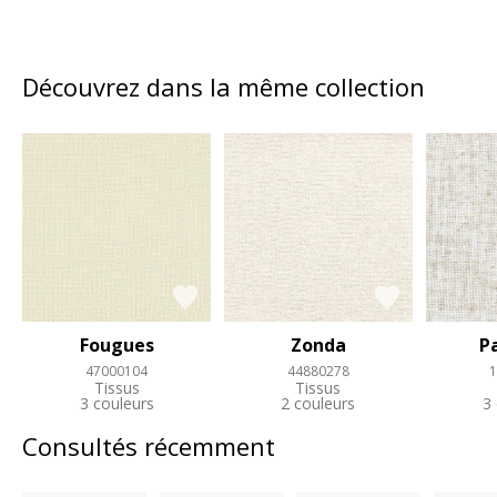
Découvrez dans la même collection
Fougues
Zonda
P
47000104
44880278
1
Tissus
Tissus
3 couleurs
2 couleurs
3
Consultés récemment