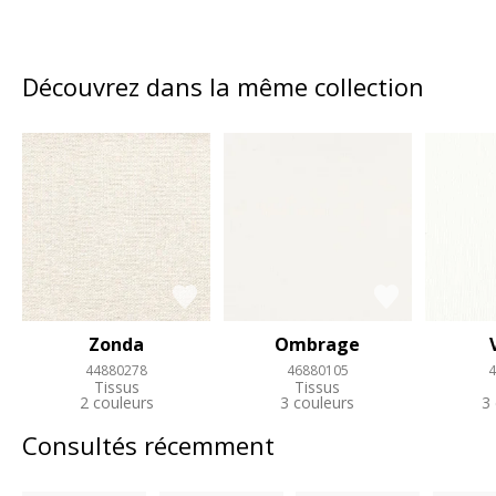
Découvrez dans la même collection
Zonda
Ombrage
44880278
46880105
4
Tissus
Tissus
2 couleurs
3 couleurs
3
Consultés récemment