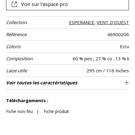
Voir sur l'espace pro
Collection
ESPERANCE
,
VENT D'OUEST
Référence
46900206
Coloris
Ecru
Composition
60 % pes ; 27 % co ; 13 % li
Laize utile
295 cm / 116 Inches
Rétrécissement
Raccord
Sens
Poids g/m²
Performance
Entretien
Pays d'origine
Conseils
Voir toutes les caractéristiques
Egalement adapté pour des confections
Raccord libre
aw - 0.15
De large
<3%
Inde
140
Usage
Accoustique
de
telles que les stores américains / les tissus
confection
Voir moins de caractéristiques
peuvent être tournés pour la confection
Téléchargements :
Fiche non-feu
|
Fiche produit