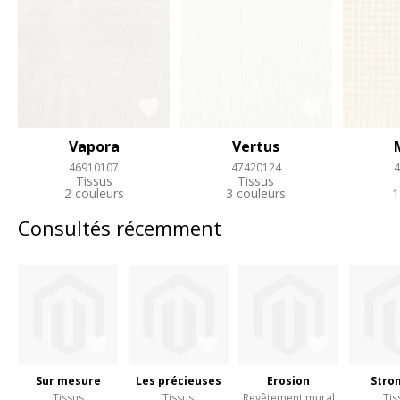
Vapora
Vertus
46910107
47420124
4
Tissus
Tissus
2 couleurs
3 couleurs
1
Consultés récemment
Sur mesure
Les précieuses
Erosion
Stro
Tissus
Tissus
Revêtement mural
Tis