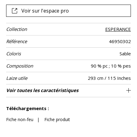
offriront une parfaite transparence. Cette collection
aérienne et vaporeuse se décline dans une gamme de
Voir sur l'espace pro
blancs et beiges naturels.
Collection
ESPERANCE
Référence
46950302
Coloris
Sable
Composition
90 % pc ; 10 % pes
Laize utile
293 cm / 115 Inches
Rétrécissement
Raccord
Sens
Poids g/m²
Performance
Entretien
Pays d'origine
Caractéristiques
Conseils
Voir toutes les caractéristiques
Egalement adapté pour des confections
Raccord libre
aw - 0.15
De haut
Turquie
<2%
180
Usage
Accoustique
Outdoor
de
telles que les stores américains / les tissus
confection
Voir moins de caractéristiques
peuvent être tournés pour la confection
Téléchargements :
Fiche non-feu
|
Fiche produit