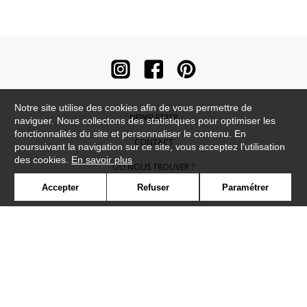
Notre site utilise des cookies afin de vous permettre de
NEWSLETTER
naviguer. Nous collectons des statistiques pour optimiser les
fonctionnalités du site et personnaliser le contenu. En
CONTACT
poursuivant la navigation sur ce site, vous acceptez l'utilisation
des cookies.
En savoir plus
OÙ NOUS TROUVER ?
Accepter
Refuser
Paramétrer
CONTRACT
GLOSSAIRE
SYMBOLE
PRESSE
COOKIES