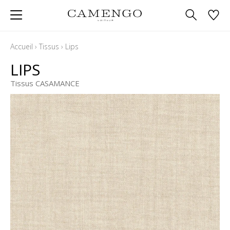
Accueil
›
Tissus
›
Lips
LIPS
Tissus CASAMANCE