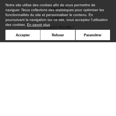
Notre site utilise des cookies afin de vous permettre de
NEWSLETTER
naviguer. Nous collectons des statistiques pour optimiser les
fonctionnalités du site et personnaliser le contenu. En
CONTACT
poursuivant la navigation sur ce site, vous acceptez l'utilisation
des cookies.
En savoir plus
OÙ NOUS TROUVER ?
Accepter
Refuser
Paramétrer
CONTRACT
GLOSSAIRE
SYMBOLE
PRESSE
COOKIES
REJOIGNEZ-NOUS !