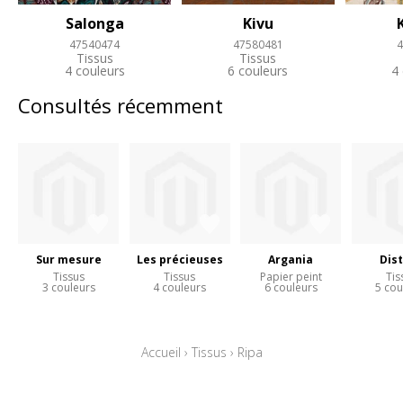
Salonga
Kivu
47540474
47580481
4
Tissus
Tissus
4 couleurs
6 couleurs
4
Consultés récemment
Sur mesure
Les précieuses
Argania
Dist
Tissus
Tissus
Papier peint
Tis
3 couleurs
4 couleurs
6 couleurs
5 cou
Accueil
›
Tissus
›
Ripa