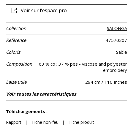
Voir sur l'espace pro
Collection
SALONGA
Référence
47570207
Coloris
Sable
Composition
63 % co ; 37 % pes - viscose and polyester
embroidery
Laize utile
294 cm / 116 Inches
Raccord
Sens
Poids g/m²
Performance
Entretien
Pays d'origine
Rapport
Rapport
Caractéristiques
Voir toutes les caractéristiques
58 cm / 23 Inches
75 cm / 30 Inches
Raccord droit
aw - 0.15
De haut
Inde
125
Usage
Accoustique
Horizontal
Vertical
Outdoor
Voir moins de caractéristiques
Téléchargements :
Rapport
|
Fiche non-feu
|
Fiche produit