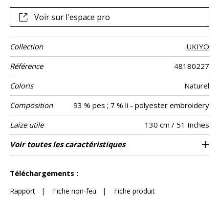
l’étoffe.
Voir sur l'espace pro
Collection
UKIYO
Référence
48180227
Coloris
Naturel
Composition
93 % pes ; 7 % li - polyester embroidery
Laize utile
130 cm / 51 Inches
Raccord
Sens
Poids g/m²
Entretien
Pays d'origine
Rapport
Rapport
Voir toutes les caractéristiques
65 cm / 26 Inches
39 cm / 15 Inches
Raccord droit
De large
Inde
571
Usage
Horizontal
Vertical
Voir moins de caractéristiques
Téléchargements :
Rapport
|
Fiche non-feu
|
Fiche produit