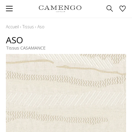
Accueil
›
Tissus
›
Aso
ASO
Tissus CASAMANCE