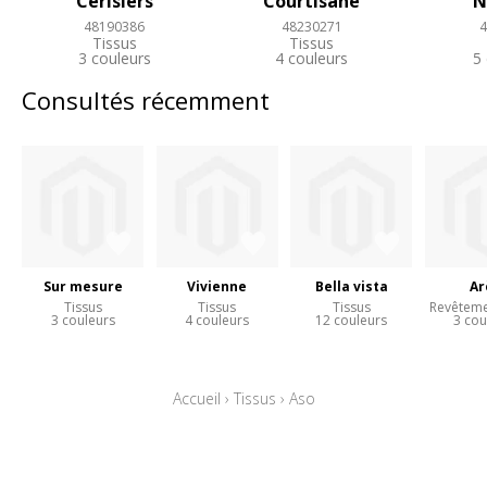
Cerisiers
Courtisane
N
48190386
48230271
4
Tissus
Tissus
3 couleurs
4 couleurs
5
Consultés récemment
Sur mesure
Vivienne
Bella vista
Ar
Tissus
Tissus
Tissus
Revêteme
3 couleurs
4 couleurs
12 couleurs
3 cou
Accueil
›
Tissus
›
Aso