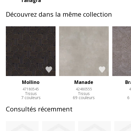
Tanagra
Découvrez dans la même collection
Mollino
Manade
B
47180545
42480555
4
Tissus
Tissus
7 couleurs
69 couleurs
6
Consultés récemment