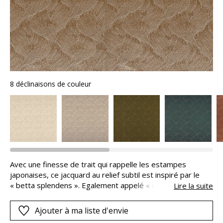
8 déclinaisons de couleur
Avec une finesse de trait qui rappelle les estampes
japonaises, ce jacquard au relief subtil est inspiré par le
« betta splendens ». Egalement appelé « queue de voile »,
Lire la suite
ce poisson des eaux douces de l’Asie du sud ondule
majestueusement lorsqu’il évolue dans l’eau. Ses
Ajouter à ma liste d'envie
immenses nageoires semblent alors danser autour de son