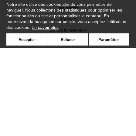
Notre site utilise des cookies afin de vous permettre de
NEWSLETTER
naviguer. Nous collectons des statistiques pour optimiser les
fonctionnalités du site et personnaliser le contenu. En
CONTACT
poursuivant la navigation sur ce site, vous acceptez l'utilisation
des cookies.
En savoir plus
OÙ NOUS TROUVER ?
Accepter
Refuser
Paramétrer
CONTRACT
GLOSSAIRE
SYMBOLE
PRESSE
COOKIES
REJOIGNEZ-NOUS !