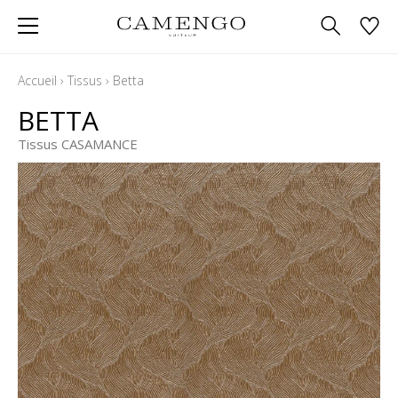
Accueil
›
Tissus
›
Betta
BETTA
Tissus CASAMANCE