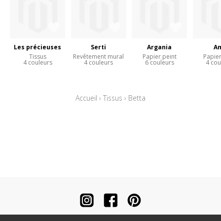
Les précieuses
Serti
Argania
A
Tissus
Revêtement mural
Papier peint
Papier
4 couleurs
4 couleurs
6 couleurs
4 cou
Accueil
›
Tissus
›
Betta