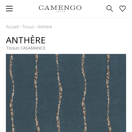
Accueil
›
Tissus
›
Anthère
ANTHÈRE
Tissus CASAMANCE