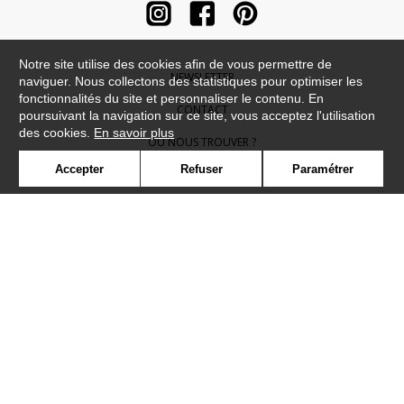
Notre site utilise des cookies afin de vous permettre de
NEWSLETTER
naviguer. Nous collectons des statistiques pour optimiser les
fonctionnalités du site et personnaliser le contenu. En
CONTACT
poursuivant la navigation sur ce site, vous acceptez l'utilisation
des cookies.
En savoir plus
OÙ NOUS TROUVER ?
Accepter
Refuser
Paramétrer
CONTRACT
GLOSSAIRE
SYMBOLE
PRESSE
COOKIES
REJOIGNEZ-NOUS !