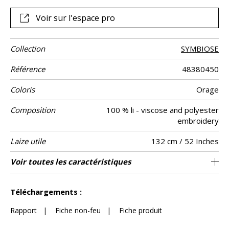
Voir sur l'espace pro
Collection
SYMBIOSE
Référence
48380450
Coloris
Orage
Composition
100 % li - viscose and polyester
embroidery
Laize utile
132 cm / 52 Inches
Raccord
Sens
Poids g/m²
Performance
Entretien
Pays d'origine
Rapport
Rapport
Voir toutes les caractéristiques
33 cm / 13 Inches
33 cm / 13 Inches
Raccord droit
aw - 0.15
De large
Inde
270
Usage
Accoustique
Horizontal
Vertical
Voir moins de caractéristiques
Téléchargements :
Rapport
|
Fiche non-feu
|
Fiche produit