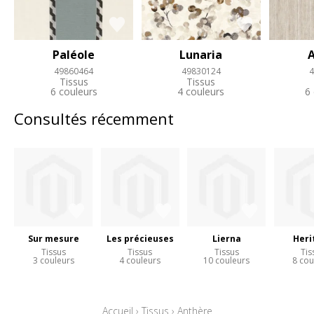
Paléole
Lunaria
A
49860464
49830124
4
Tissus
Tissus
6 couleurs
4 couleurs
6
Consultés récemment
Sur mesure
Les précieuses
Lierna
Heri
Tissus
Tissus
Tissus
Tis
3 couleurs
4 couleurs
10 couleurs
8 cou
Accueil
›
Tissus
›
Anthère