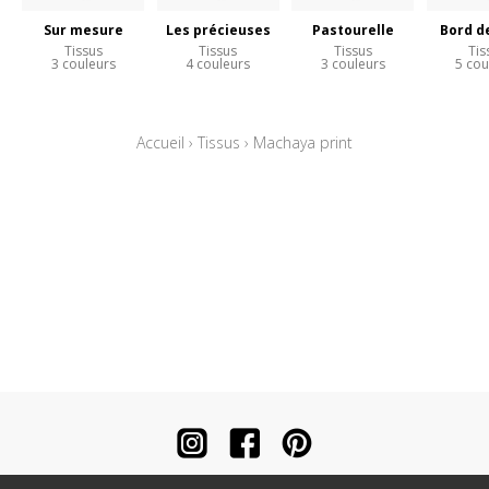
Sur mesure
Les précieuses
Pastourelle
Bord d
Tissus
Tissus
Tissus
Tis
3 couleurs
4 couleurs
3 couleurs
5 cou
Accueil
›
Tissus
›
Machaya print