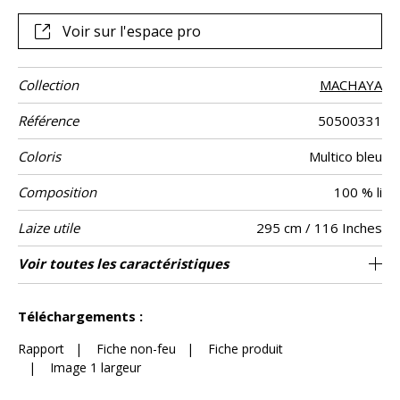
une version multicolore.
Voir sur l'espace pro
Collection
MACHAYA
Référence
50500331
Coloris
Multico bleu
Composition
100 % li
Laize utile
295 cm / 116 Inches
Sens
Poids g/m²
Performance
Entretien
Pays d'origine
Rapport
Rapport
Caractéristiques
Particularités
Voir toutes les caractéristiques
Editeur et Fabricant
66 cm / 26 Inches
59 cm / 23 Inches
aw - 0.15
De haut
France
100
Usage
Accoustique
Horizontal
Vertical
Outdoor
Voir moins de caractéristiques
Téléchargements :
Rapport
|
Fiche non-feu
|
Fiche produit
|
Image 1 largeur