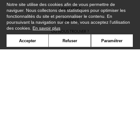
Notre site utilise des cookies afin de vous permettre de
NEWSLETTER
naviguer. Nous collectons des statistiques pour optimiser les
fonctionnalités du site et personnaliser le contenu. En
CONTACT
poursuivant la navigation sur ce site, vous acceptez l'utilisation
des cookies.
En savoir plus
OÙ NOUS TROUVER ?
Accepter
Refuser
Paramétrer
CONTRACT
GLOSSAIRE
SYMBOLE
PRESSE
COOKIES
REJOIGNEZ-NOUS !