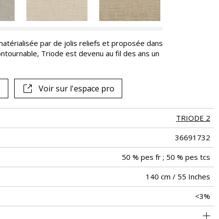
matérialisée par de jolis reliefs et proposée dans
ntournable, Triode est devenu au fil des ans un
Voir sur l'espace pro
TRIODE 2
36691732
50 % pes fr ; 50 % pes tcs
140 cm / 55 Inches
<3%
ge à usage intensif : >40,000 cycles (Martindale) et/ou >30,000
Raccord libre
De large
aw - 0.9
50000
90000
Italie
370