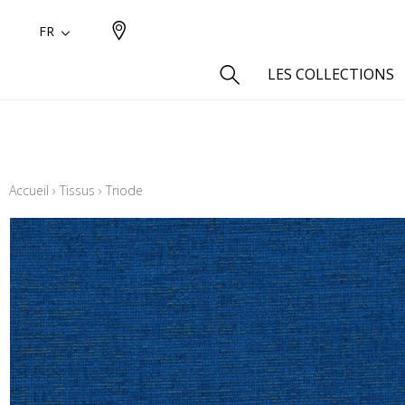
FR
LES COLLECTIONS
Type
Aspect
Accueil
›
Tissus
›
Triode
Aspect 
Aspect 
Aspect
Coton
Inspira
Laine
Lin
Polyes