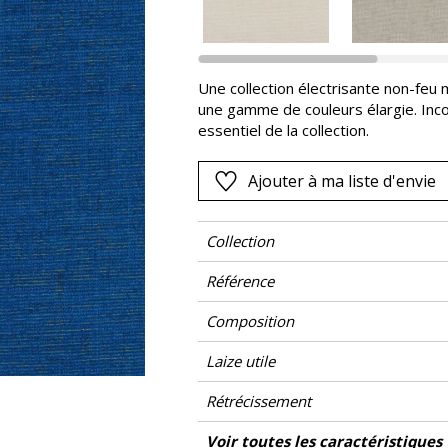
Rose
as
Rouge
s
Vert
Une collection électrisante non-feu 
une gamme de couleurs élargie. Inco
Violet
essentiel de la collection.
Ajouter à ma liste d'envie
Collection
Référence
Composition
Laize utile
Rétrécissement
Raccord
Test Martindale
Usage martindale
Wyzenbeek
Sens
Poids g/m²
Performance Accoustique
Non feu
Entretien
Pays d'origine
Caractéristiques Outdoor
Voir toutes les caractéristiques
Siè
Usage