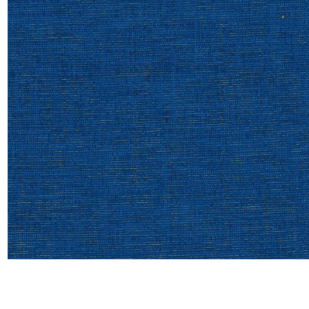
Satin
Taffet
Velour