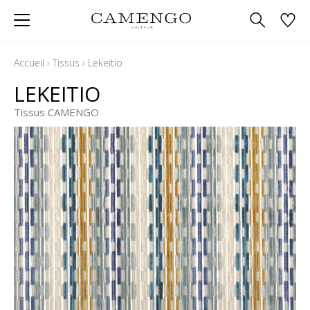
Accueil
›
Tissus
›
Lekeitio
LEKEITIO
Tissus CAMENGO