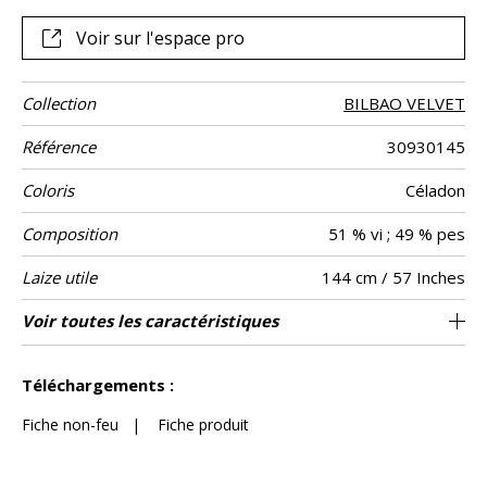
très belles palettes imaginées par notre styliste, qui
diffuseront immédiatement chez vous leur charme
Voir sur l'espace pro
irrésistible.
Collection
BILBAO VELVET
Référence
30930145
Coloris
Céladon
Composition
51 % vi ; 49 % pes
Laize utile
144 cm / 57 Inches
Raccord
Test
Usage
Wyzenbeek
Sens
Poids g/m²
Entretien
Pays d'origine
Rapport
Rapport
Voir toutes les caractéristiques
Siège à usage intensif : >40,000 cycles
18 cm / 7 Inches
6 cm / 2 Inches
Raccord droit
De large
100000
100000
Inde
620
Usage
Martindale
martindale
Horizontal
Vertical
(Martindale) et/ou >30,000 doubles rubs
Voir moins de caractéristiques
(Wyzenbeek)
Téléchargements :
Fiche non-feu
|
Fiche produit