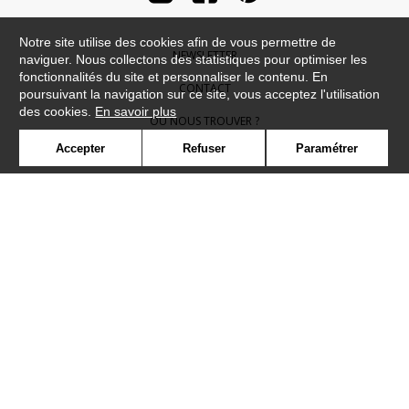
Notre site utilise des cookies afin de vous permettre de
NEWSLETTER
naviguer. Nous collectons des statistiques pour optimiser les
fonctionnalités du site et personnaliser le contenu. En
CONTACT
poursuivant la navigation sur ce site, vous acceptez l'utilisation
des cookies.
En savoir plus
OÙ NOUS TROUVER ?
Accepter
Refuser
Paramétrer
CONTRACT
GLOSSAIRE
SYMBOLE
PRESSE
COOKIES
REJOIGNEZ-NOUS !