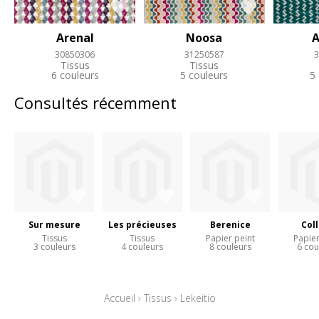
Arenal
Noosa
A
30850306
31250587
3
Tissus
Tissus
6 couleurs
5 couleurs
5
Consultés récemment
Sur mesure
Les précieuses
Berenice
Col
Tissus
Tissus
Papier peint
Papier
3 couleurs
4 couleurs
8 couleurs
6 cou
Accueil
›
Tissus
›
Lekeitio