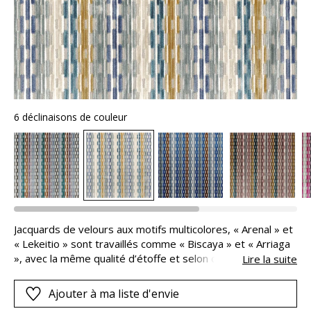
6 déclinaisons de couleur
Jacquards de velours aux motifs multicolores, « Arenal » et
« Lekeitio » sont travaillés comme « Biscaya » et « Arriaga
», avec la même qualité d’étoffe et selon des nuanciers
Lire la suite
identiques. Ainsi, ces tissus peuvent être coordonnés dans
une parfaite harmonie. Les associations de couleurs :
Ajouter à ma liste d'envie
classiques, douces ou profondes, se mélangent dans de