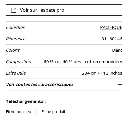
Voir sur l'espace pro
Collection
PACIFIQUE
Référence
31160146
Coloris
Blanc
Composition
60 % co ; 40 % pes - cotton embroidery
Laize utile
284 cm / 112 Inches
Rétrécissement
Raccord
Sens
Poids g/m²
Performance
Entretien
Pays d'origine
Rapport
Rapport
Caractéristiques
Voir toutes les caractéristiques
48 cm / 19 Inches
71 cm / 28 Inches
Raccord droit
aw - 0.15
De haut
<1%
Inde
130
Usage
Accoustique
Horizontal
Vertical
Outdoor
Voir moins de caractéristiques
Téléchargements :
Fiche non-feu
|
Fiche produit