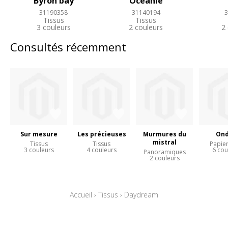
Byron bay
Oceanie
31190358
31140194
3
Tissus
Tissus
3 couleurs
2 couleurs
2
Consultés récemment
Sur mesure
Les précieuses
Murmures du
Ond
mistral
Tissus
Tissus
Papier
3 couleurs
4 couleurs
6 cou
Panoramiques
2 couleurs
Accueil
›
Tissus
›
Daydream