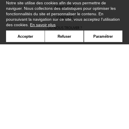
Notre site utilise des cookies afin de vous permettre de
NEWSLETTER
naviguer. Nous collectons des statistiques pour optimiser les
fonctionnalités du site et personnaliser le contenu. En
CONTACT
poursuivant la navigation sur ce site, vous acceptez l'utilisation
des cookies.
En savoir plus
OÙ NOUS TROUVER ?
Accepter
Refuser
Paramétrer
CONTRACT
GLOSSAIRE
SYMBOLE
PRESSE
COOKIES
REJOIGNEZ-NOUS !