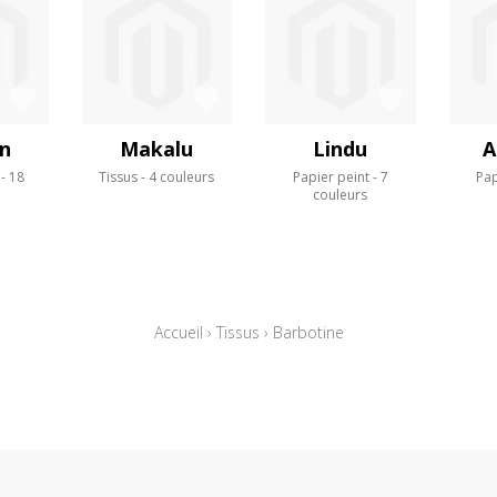
an
Makalu
Lindu
A
18
Tissus
4 couleurs
Papier peint
7
Pap
s
couleurs
Accueil
›
Tissus
›
Barbotine