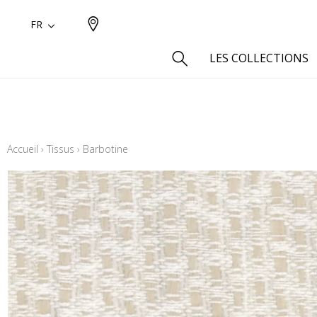
FR
LES COLLECTIONS
Type
Aspect
Accueil
›
Tissus
›
Barbotine
Aspect 
Aspect 
Aspect
Coton
Inspira
Laine
Lin
Polyes