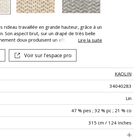
rideau travaillée en grande hauteur, grâce à un
ton. Son aspect brut, sur un drapé de très belle
êmement doux produisent un effet joliment
Lire la suite
robustesse.
Voir sur l'espace pro
KAOLIN
34040283
Lin
47 % pes ; 32 % pc ; 21 % co
315 cm / 124 Inches
us peuvent être tournés pour la confection, l’effet ligné ne sera
Raccord libre
De haut
Turquie
<2%
260