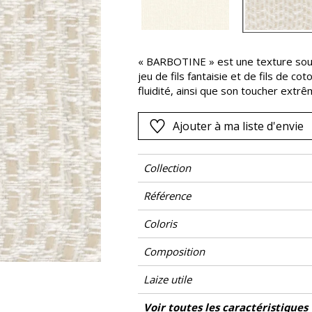
Rose
as
Rouge
s
Vert
« BARBOTINE » est une texture sous 
jeu de fils fantaisie et de fils de co
Violet
fluidité, ainsi que son toucher extr
surprenant : entre transparence et 
Ajouter à ma liste d'envie
Collection
Référence
Coloris
Composition
Laize utile
Rétrécissement
Raccord
Sens
Poids g/m²
Entretien
Pays d'origine
Conseils de
Voir toutes les caractéristiques
Les tiss
Usage