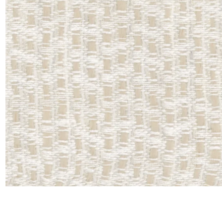
Satin
Taffet
Velour