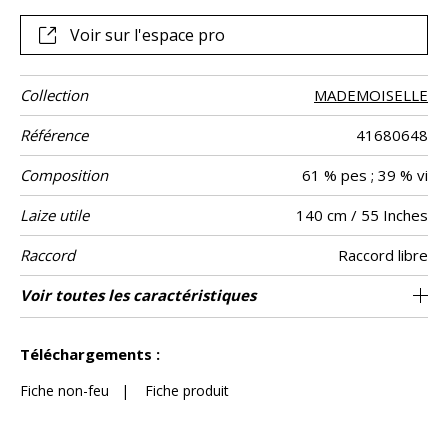
Voir sur l'espace pro
Collection
MADEMOISELLE
Référence
41680648
Composition
61 % pes ; 39 % vi
Laize utile
140 cm / 55 Inches
Raccord
Raccord libre
Test
Usage
Wyzenbeek
Sens
Poids g/m²
Entretien
Pays d'origine
Voir toutes les caractéristiques
Siège à usage intensif : >40,000 cycles
De large
100000
50000
Inde
700
Usage
Martindale
martindale
(Martindale) et/ou >30,000 doubles rubs
Voir moins de caractéristiques
(Wyzenbeek)
Téléchargements :
Fiche non-feu
|
Fiche produit