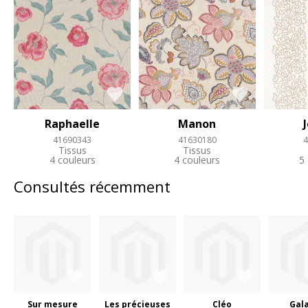
Raphaelle
Manon
41690343
41630180
4
Tissus
Tissus
4 couleurs
4 couleurs
5
Consultés récemment
Sur mesure
Les précieuses
Cléo
Gal