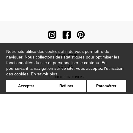
Notre site utilise des cookies afin de vous permettre de
NEWSLETTER
naviguer. Nous collectons des statistiques pour optimiser les
fonctionnalités du site et personnaliser le contenu. En
CONTACT
poursuivant la navigation sur ce site, vous acceptez l'utilisation
des cookies.
En savoir plus
OÙ NOUS TROUVER ?
Accepter
Refuser
Paramétrer
CONTRACT
GLOSSAIRE
SYMBOLE
PRESSE
COOKIES