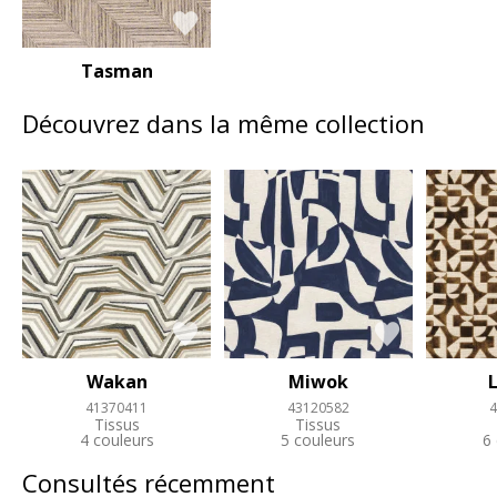
Tasman
Découvrez dans la même collection
Wakan
Miwok
41370411
43120582
4
Tissus
Tissus
4 couleurs
5 couleurs
6
Consultés récemment