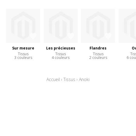
Sur mesure
Les précieuses
Flandres
O
Tissus
Tissus
Tissus
Tis
3 couleurs
4 couleurs
2 couleurs
6 cou
Accueil
›
Tissus
›
Anoki