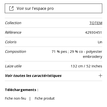
Voir sur l'espace pro
Collection
TOTEM
Référence
42930451
Coloris
Lin
Composition
71 % pes ; 29 % co - polyester
embroidery
Laize utile
132 cm / 52 Inches
Rétrécissement
Raccord
Sens
Poids g/m²
Entretien
Pays d'origine
Rapport
Rapport
Voir toutes les caractéristiques
17 cm / 7 Inches
24 cm / 9 Inches
Raccord droit
De large
<2%
Inde
350
Usage
Horizontal
Vertical
Voir moins de caractéristiques
Téléchargements :
Fiche non-feu
|
Fiche produit