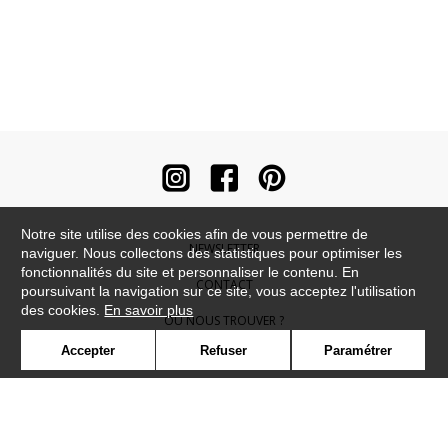
Notre site utilise des cookies afin de vous permettre de
NEWSLETTER
naviguer. Nous collectons des statistiques pour optimiser les
fonctionnalités du site et personnaliser le contenu. En
CONTACT
poursuivant la navigation sur ce site, vous acceptez l'utilisation
des cookies.
En savoir plus
OÙ NOUS TROUVER ?
Accepter
Refuser
Paramétrer
CONTRACT
GLOSSAIRE
SYMBOLE