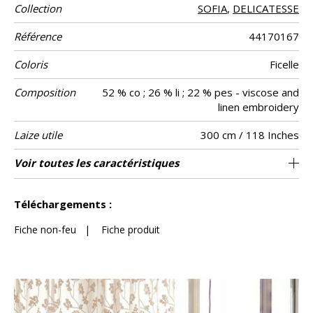
Collection
SOFIA
,
DELICATESSE
Référence
44170167
Coloris
Ficelle
Composition
52 % co ; 26 % li ; 22 % pes - viscose and
linen embroidery
Laize utile
300 cm / 118 Inches
Raccord
Sens
Poids g/m²
Entretien
Pays d'origine
Rapport
Rapport
Voir toutes les caractéristiques
34 cm / 13 Inches
24 cm / 9 Inches
Raccord droit
De haut
Inde
310
Usage
Horizontal
Vertical
Voir moins de caractéristiques
Téléchargements :
Fiche non-feu
|
Fiche produit