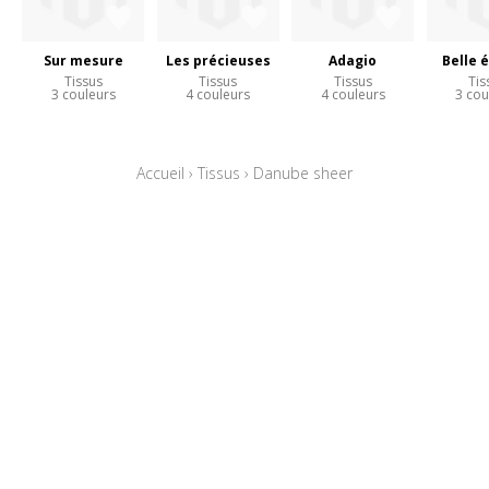
Sur mesure
Les précieuses
Adagio
Belle 
Tissus
Tissus
Tissus
Tis
3 couleurs
4 couleurs
4 couleurs
3 cou
Accueil
›
Tissus
›
Danube sheer