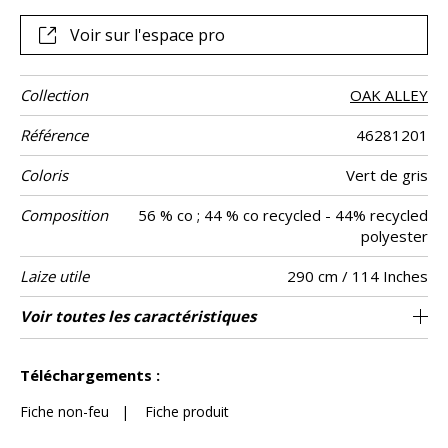
sont broyés, ensuite fondus, pour être transformés en
fibre, puis en fil et enfin en tissu de polyester recyclé.
Voir sur l'espace pro
Collection
OAK ALLEY
Référence
46281201
Coloris
Vert de gris
Composition
56 % co ; 44 % co recycled - 44% recycled
polyester
Laize utile
290 cm / 114 Inches
Rétrécissement
Test
Usage
Wyzenbeek
Sens
Poids g/m²
Performance
Entretien
Pays d'origine
Conseils de
Voir toutes les caractéristiques
Siège à usage classique : 20.000 à 40.000
Les tissus peuvent être tournés pour la
aw - 0.15
De large
35000
35000
<3%
Inde
210
Usage
Martindale
martindale
Accoustique
confection
cycles (Martindale) et/ou 15,000 à 30,000
confection
Voir moins de caractéristiques
doubles rubs (Wyzenbeek)
Téléchargements :
Fiche non-feu
|
Fiche produit