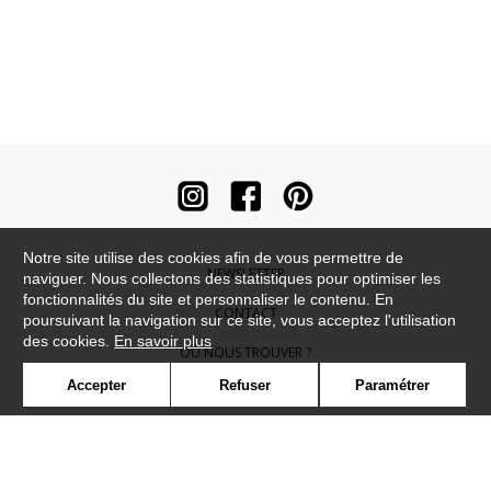
Notre site utilise des cookies afin de vous permettre de
NEWSLETTER
naviguer. Nous collectons des statistiques pour optimiser les
fonctionnalités du site et personnaliser le contenu. En
CONTACT
poursuivant la navigation sur ce site, vous acceptez l'utilisation
des cookies.
En savoir plus
OÙ NOUS TROUVER ?
Accepter
Refuser
Paramétrer
CONTRACT
GLOSSAIRE
SYMBOLE