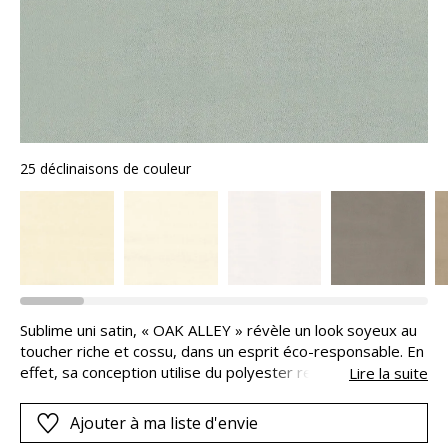
25 déclinaisons de couleur
Sublime uni satin, « OAK ALLEY » révèle un look soyeux au
toucher riche et cossu, dans un esprit éco-responsable. En
effet, sa conception utilise du polyester recyclé (43%),
Lire la suite
associé à de 57% de coton. Ce polyester plus écologique
est issu du recyclage de bouteilles d’eau minérale et
Ajouter à ma liste d'envie
d’emballages alimentaires. Les bouteilles et emballages