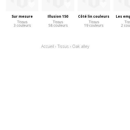
Sur mesure
Illusion 150
Côté lin couleurs
Les em
Tissus
Tissus
Tissus
Tis
3 couleurs
58 couleurs
19 couleurs
2 cou
Accueil
›
Tissus
›
Oak alley