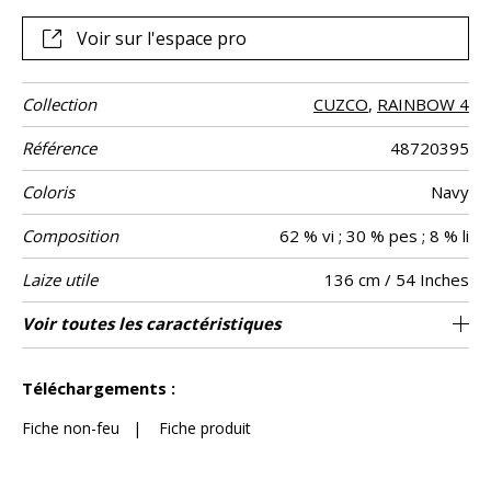
ultra déco.
Voir sur l'espace pro
Collection
CUZCO
,
RAINBOW 4
Référence
48720395
Coloris
Navy
Composition
62 % vi ; 30 % pes ; 8 % li
Laize utile
136 cm / 54 Inches
Raccord
Test
Usage
Wyzenbeek
Sens
Poids g/m²
Performance
Entretien
Pays d'origine
Rapport
Rapport
Caractéristiques
Voir toutes les caractéristiques
Siège à usage classique : 20.000 à 40.000
10 cm / 4 Inches
4 cm / 2 Inches
Raccord droit
aw - 0.15
De large
30000
50000
Inde
560
Usage
Martindale
martindale
Accoustique
Horizontal
Vertical
Outdoor
cycles (Martindale) et/ou 15,000 à 30,000
Voir moins de caractéristiques
doubles rubs (Wyzenbeek)
Téléchargements :
Fiche non-feu
|
Fiche produit