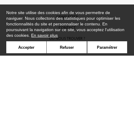
Notre site utilise des cookies afin de vous permettre de
NEWSLETTER
naviguer. Nous collectons des statistiques pour optimiser les
fonctionnalités du site et personnaliser le contenu. En
CONTACT
poursuivant la navigation sur ce site, vous acceptez l'utilisation
des cookies.
En savoir plus
OÙ NOUS TROUVER ?
Accepter
Refuser
Paramétrer
CONTRACT
GLOSSAIRE
SYMBOLE
PRESSE
COOKIES
REJOIGNEZ-NOUS !