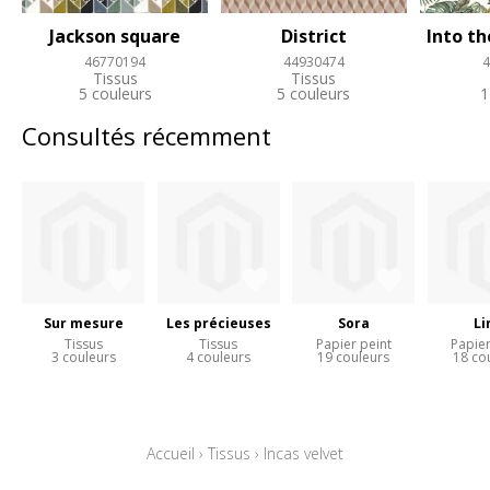
Jackson square
District
Into th
46770194
44930474
4
Tissus
Tissus
5 couleurs
5 couleurs
1
Consultés récemment
Sur mesure
Les précieuses
Sora
Li
Tissus
Tissus
Papier peint
Papier
3 couleurs
4 couleurs
19 couleurs
18 co
Accueil
›
Tissus
›
Incas velvet